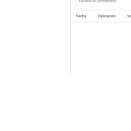
Fecha
Valoración
V
Grushenka
--
Les enragés
--