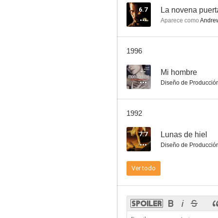
6.7
La novena puert
Aparece como
Andrew
Zelig
1996
6.0
--
Mi hombre
Diseño de Producció
1992
7.7
Lunas de hiel
Diseño de Producció
Por la piel de un policía
Ver todo
--