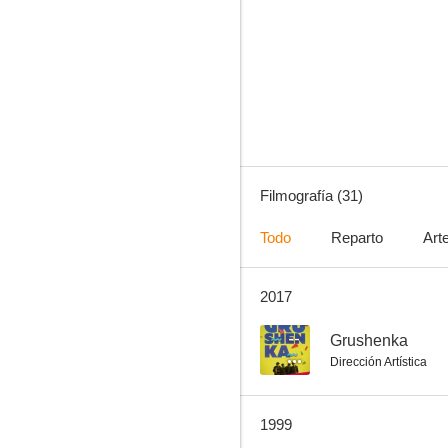
Lunas de hiel
7.2
Filmografía (31)
Todo
Reparto
Art
2017
El tren
6.9
--
Grushenka
Dirección Artística
1999