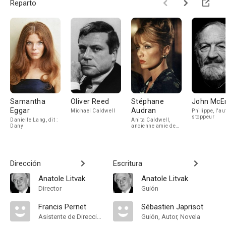
Reparto
Samantha
Oliver Reed
Stéphane
John McE
Eggar
Audran
Michael Caldwell
Philippe, l'au
stoppeur
Danielle Lang, dit :
Anita Caldwell,
Dany
ancienne amie de
Dany
Dirección
Escritura
Anatole Litvak
Anatole Litvak
Director
Guión
Francis Pernet
Sébastien Japrisot
Asistente de Dirección
Guión, Autor, Novela