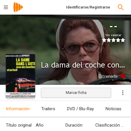
Identificarse/Registrarse
--
Sin valorar
La dama del coche con gafas y un fusil
Estrenada
Marcar ficha
Información
Trailers
DVD / Blu-Ray
Noticias
Título original
Año
Duración
Clasificación por edades