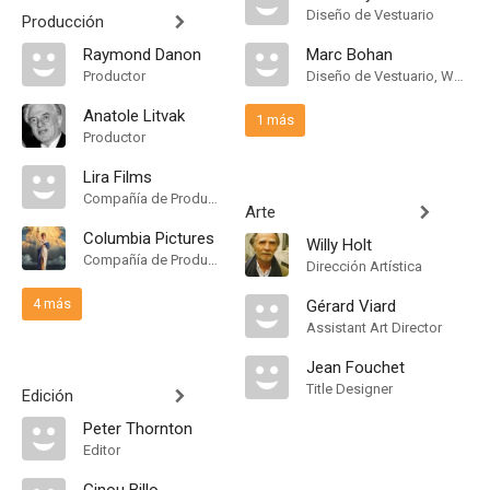
Diseño de Vestuario
Producción
Raymond Danon
Marc Bohan
Productor
Diseño de Vestuario, Wardrobe Designer
Anatole Litvak
1 más
Productor
Lira Films
Compañía de Produccion
Arte
Columbia Pictures
Willy Holt
Compañía de Produccion
Dirección Artística
4 más
Gérard Viard
Assistant Art Director
Jean Fouchet
Title Designer
Edición
Peter Thornton
Editor