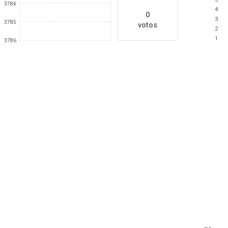
3784
4
0
3
3785
votos
2
1
3786