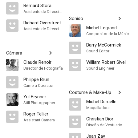
Bernard Stora
Asistente de Dirección
Sonido
Richard Overstreet
Michel Legrand
Asistente de Dirección
Compositor de la Música Original
Barry McCormick
Sound Editor
Cámara
Claude Renoir
William Robert Sivel
Director de Fotografía
Sound Engineer
Philippe Brun
Camera Operator
Costume & Make-Up
Yul Brynner
Michel Deruelle
Still Photographer
Maquilladora
Roger Tellier
Christian Dior
Assistant Camera
Diseño de Vestuario
Jean Zay