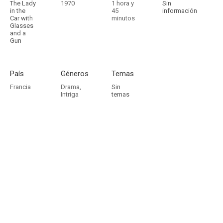
The Lady
1970
1 hora y
Sin
in the
45
información
Car with
minutos
Glasses
and a
Gun
País
Géneros
Temas
Francia
Drama
,
Sin
Intriga
temas