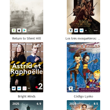
Return to Silent Hill
Los tres mosqueteros: D'Artagnan
2019
8.3
2003
8.8
Bright Minds
Código Lyoko
2025
6.9
2024
8.5