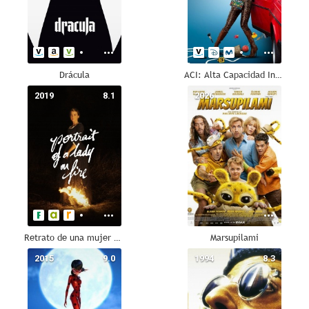
Drácula
ACI: Alta Capacidad Intelectual
2019
8.1
2026
--
Retrato de una mujer en llamas
Marsupilami
2015
9.0
1994
8.3