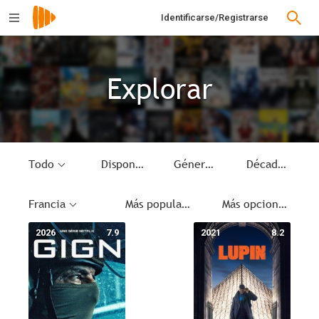
Identificarse/Registrarse
Explorar
Todo
Disponible
Género
Década
Francia
Más populares
Más opciones
2026
7.9
2021
8.2