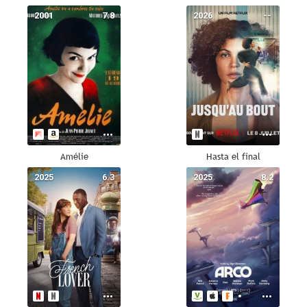
2001
7.8
2026
--
Amélie
Hasta el final
2025
6.3
2025
8.2