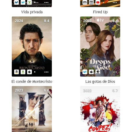
Vida privada
Fired Up
2024
8.4
2023
8.4
El conde de Montecristo
Las gotas de Dios
2023
6.6
2022
5.7