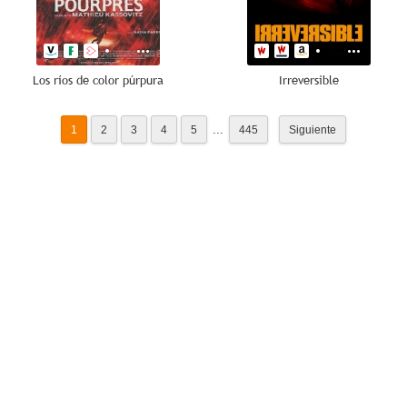
Los ríos de color púrpura
Irreversible
...
1
2
3
4
5
445
Siguiente