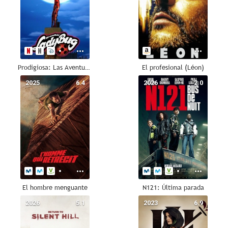
Prodigiosa: Las Aventuras de Ladybug
El profesional (Léon)
2025
6.4
2026
2.0
El hombre menguante
N121: Última parada
2026
5.1
2023
6.9