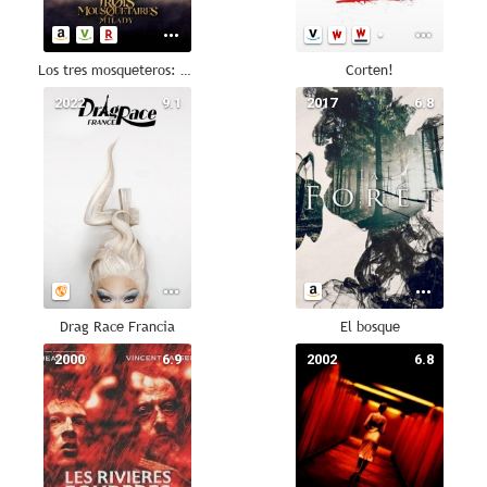
Los tres mosqueteros: Milady
Corten!
2022
9.1
2017
6.8
Drag Race Francia
El bosque
2000
6.9
2002
6.8