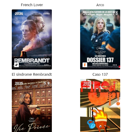
French Lover
Arco
2025
--
2025
7.0
El síndrome Rembrandt
Caso 137
2025
5.9
2023
--