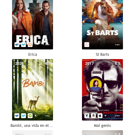
Erica
St Barts
2024
4.7
2017
6.5
Bambi, una vida en el bosque
Mal genio
2016
8.6
2006
6.8