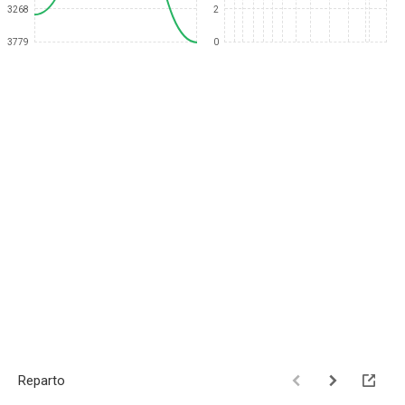
3268
2
3779
0
Reparto