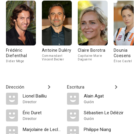
Frédéric
Antoine Duléry
Claire Borotra
Dounia
Diefenthal
Coesens
Commandant
Capitaine Marie
Vincent Becker
Daguerre
Didier Mège
Élise Castel
Dirección
Escritura
Lionel Bailliu
Alain Agat
Director
Guión
Éric Duret
Sébastien Le Délézir
Director
Guión
Marjolaine de Lecluse
Philippe Niang