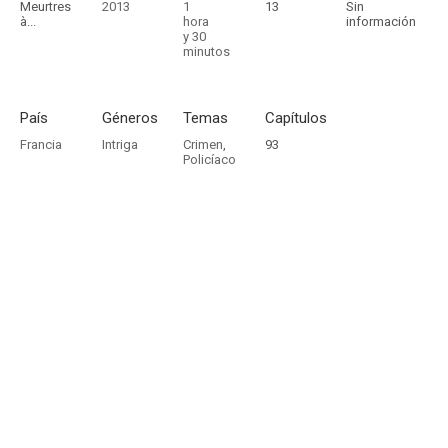
Meurtres
2013
1
13
Sin
à...
hora
información
y 30
minutos
País
Géneros
Temas
Capítulos
Francia
Intriga
Crimen
,
93
Policíaco