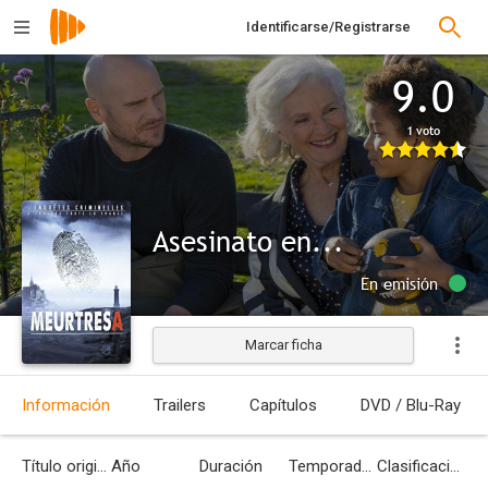
Identificarse/Registrarse
9.0
1 voto
Asesinato en...
En emisión
Marcar ficha
Información
Trailers
Capítulos
DVD / Blu-Ray
Título original
Año
Duración
Temporadas
Clasificación por edades