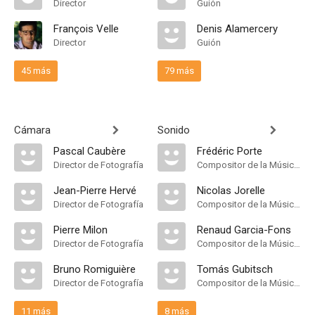
Director
Guión
François Velle
Denis Alamercery
Director
Guión
45 más
79 más
Cámara
Sonido
Pascal Caubère
Frédéric Porte
Director de Fotografía
Compositor de la Música Original, Música
Jean-Pierre Hervé
Nicolas Jorelle
Director de Fotografía
Compositor de la Música Original
Pierre Milon
Renaud Garcia-Fons
Director de Fotografía
Compositor de la Música Original
Bruno Romiguière
Tomás Gubitsch
Director de Fotografía
Compositor de la Música Original
11 más
8 más