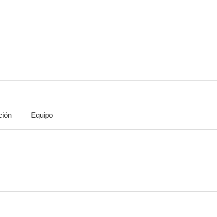
Si hoy es martes, esto es Bélgica
Secret World
La mosca tras
ción
Equipo