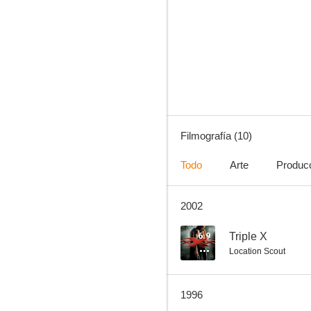
La dama del coche con gafas y un fusil
Filmografía (10)
Todo
Arte
Produc
2002
6.9
Triple X
Location Scout
1996