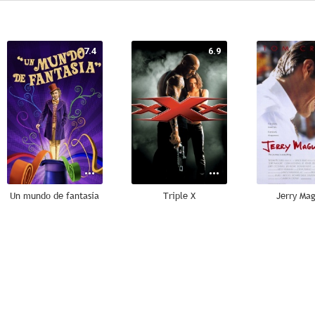
7.4
6.9
Un mundo de fantasía
Triple X
Jerry Mag
--
--