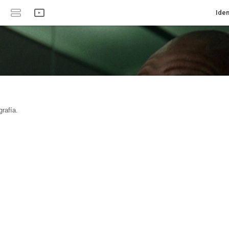
Iden
rafía.