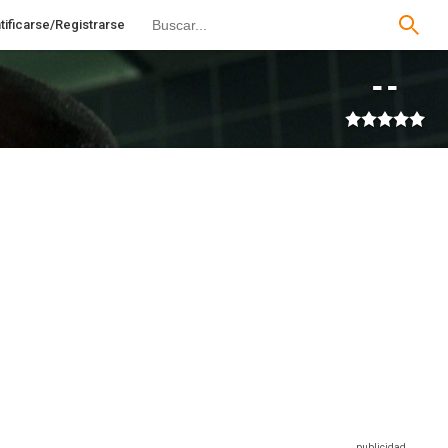
tificarse/Registrarse
--