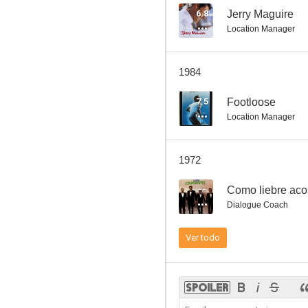
6.8
Jerry Maguire
Location Manager
1984
7.5
Footloose
Location Manager
1972
--
Como liebre ac
Dialogue Coach
Ver todo