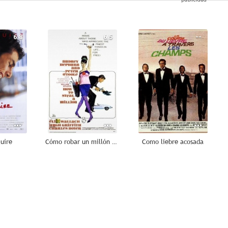
6.8
6.5
--
uire
Cómo robar un millón y...
Como liebre acosada
--