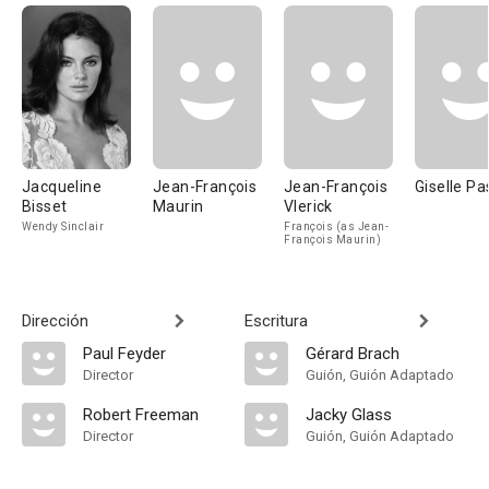
Jacqueline
Jean-François
Jean-François
Giselle Pa
Bisset
Maurin
Vlerick
Wendy Sinclair
François (as Jean-
François Maurin)
Dirección
Escritura
Paul Feyder
Gérard Brach
Director
Guión, Guión Adaptado
Robert Freeman
Jacky Glass
Director
Guión, Guión Adaptado