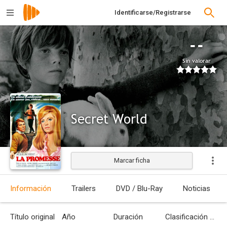
Identificarse/Registrarse
--
Sin valorar
Secret World
Marcar ficha
Estrenada
Información
Trailers
DVD / Blu-Ray
Noticias
Título original
Año
Duración
Clasificación por edades