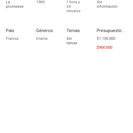
La
1969
1 hora y
Sin
promesse
34
información
minutos
País
Géneros
Temas
Presupuesto - Ingresos
Francia
Drama
Sin
$1.150.000
temas
-
$900.000