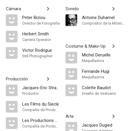
Cámara
Sonido
Peter Biziou
Antoine Duhamel
Director de Fotografía
Compositor de la Música Original, Música
Herbert Smith
Camera Operator
Costume & Make-Up
Victor Rodrigue
Michel Deruelle
Still Photographer
Maquilladora
Fernande Hugi
Maquilladora
Producción
Jacques-Eric Strauss
Colette Baudot
Productor
Diseño de Vestuario
Les Films du Siecle
Compañía de Produccion
Arte
Les Productions Fox Europa
Jacques Dugied
Compañía de Produccion
Dirección Artística