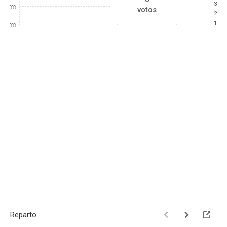
3
???
votos
2
1
???
Reparto