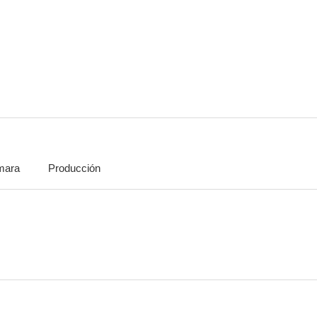
Secret World
Un sabor a miel
Too Young 
--
--
mara
Producción
Salida al amanecer
They Were Not Divided
The Lost 
--
--