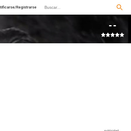
tificarse/Registrarse
--