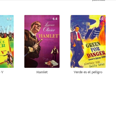
6.8
6.4
6.0
e V
Hamlet
Verde es el peligro
--
--
--