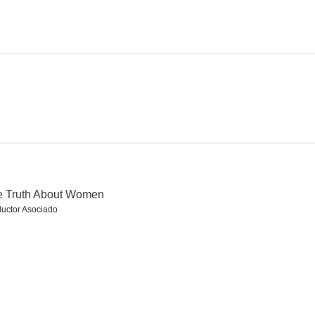
El enemigo de las mujeres
The Weaker Sex
The October Man
--
--
--
e Truth About Women
uctor Asociado
ébil
Alibi
El caso de la señorita asustada