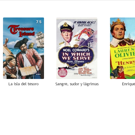
7.5
7.0
La isla del tesoro
Sangre, sudor y lágrimas
Enriqu
--
--