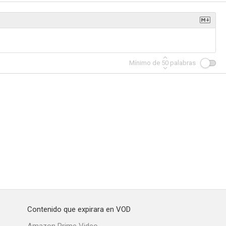
Mínimo de
50
palabras
Contenido que expirara en VOD