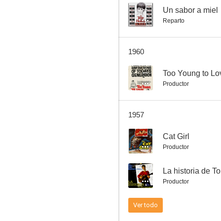
--
Un sabor a miel
Reparto
The Perfect Woman
1960
--
--
Too Young to Lo
Productor
1957
--
Cat Girl
Productor
Men of Two Worlds
--
La historia de 
--
Productor
Ver todo