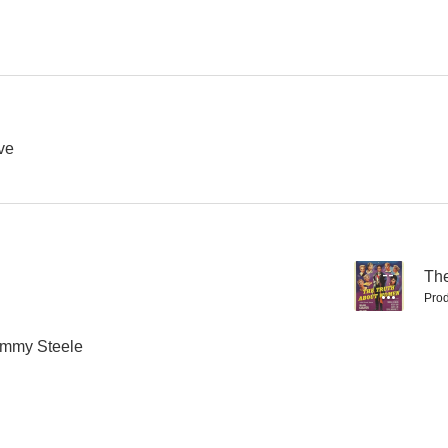
El precio de una vida
The Rocking Horse Winner
--
--
ve
--
Th
Prod
Hacia adelante
Mr. Emmanuel
El sexo d
Tommy Steele