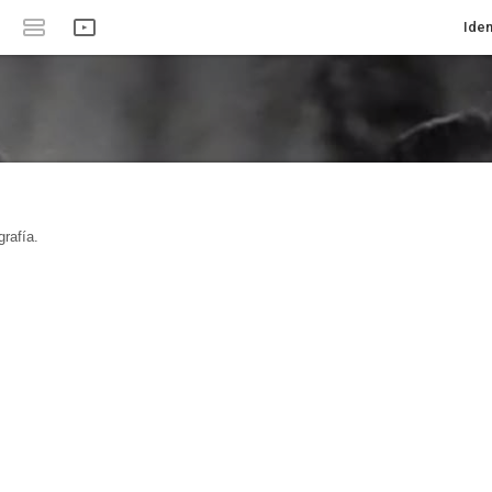
Iden
rafía.