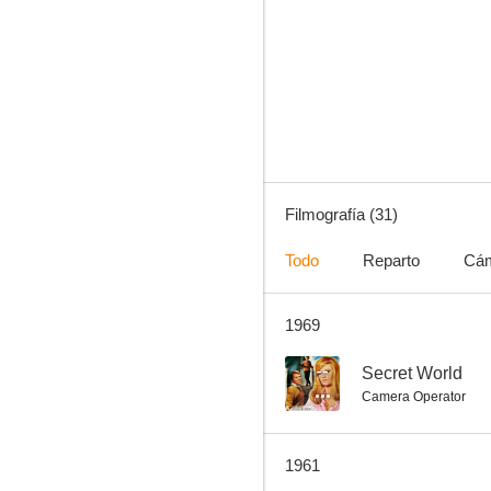
Adán y ella
--
Filmografía (31)
Todo
Reparto
Cá
1969
La historia de Tommy Steele
--
--
Secret World
Camera Operator
1961