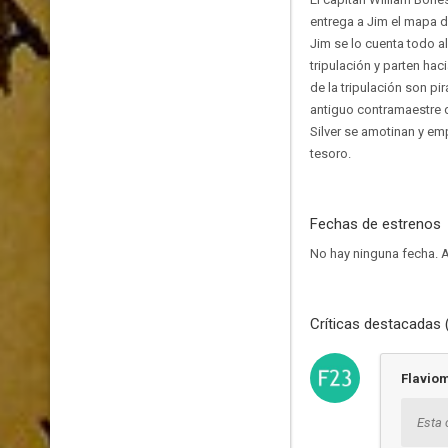
entrega a Jim el mapa d
Jim se lo cuenta todo a
tripulación y parten hac
de la tripulación son pi
antiguo contramaestre de
Silver se amotinan y emp
tesoro.
Fechas de estrenos
No hay ninguna fecha.
A
Críticas destacadas 
Flavio
Esta 