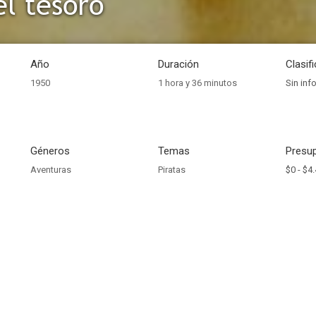
el tesoro
Año
Duración
Clasif
1950
1 hora y 36 minutos
Sin inf
Géneros
Temas
Presup
Aventuras
Piratas
$0 -
$4.