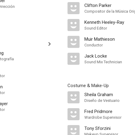
ver
Clifton Parker
Dirección
Compositor de la Música Orig
Kenneth Heeley-Ray
Sound Editor
Muir Mathieson
Conductor
ng
Jack Locke
tografía
Sound Mix Technician
tor
Costume & Make-Up
nn
tor
Sheila Graham
Diseño de Vestuario
ayer
tor
Fred Pridmore
Wardrobe Supervisor
Tony Sforzini
Makeup Supervisor