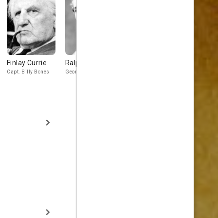
Finlay Currie
Ralph Truman
Geoffrey Keen
Geoffrey
Wilkinson
Capt. Billy Bones
George Merry
Israel Hands
Ben Gunn