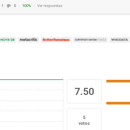
1
0
100%
Ver respuestas
7.50
5
votos