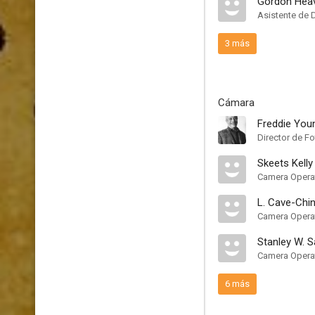
Gordon Hea
Asistente de 
3 más
Cámara
Freddie You
Director de Fo
Skeets Kelly
Camera Opera
L. Cave-Chi
Camera Opera
Stanley W. S
Camera Opera
6 más