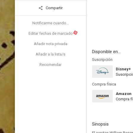
Compartir
Notificarme cuando...
N
Editar fechas de marcado
Añadir nota privada
Disponible en...
Añadir a la lista/s
Suscripción
Recomendar
Disney+
Suscripci
Compra física
Amazon
Compra fí
Sinopsis
El capitan William Bone