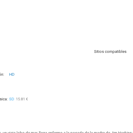
Sitios compatibles
ón:
HD
sica:
SD
15.81 €
s, un viejo lobo de mar, llega enfermo a la posada de la madre de Jim Haxkins 