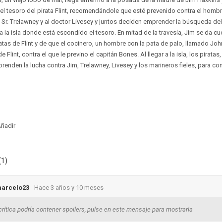
el tesoro del pirata Flint, recomendándole que esté prevenido contra el hombr
l Sr. Trelawney y al doctor Livesey y juntos deciden emprender la búsqueda del
ia la isla donde está escondido el tesoro. En mitad de la travesía, Jim se da c
ratas de Flint y de que el cocinero, un hombre con la pata de palo, llamado John 
 Flint, contra el que le previno el capitán Bones. Al llegar a la isla, los pirata
renden la lucha contra Jim, Trelawney, Livesey y los marineros fieles, para co
ñadir
(1)
marcelo23
Hace 3 años y 10 meses
crítica podría contener spoilers, pulse en este mensaje para mostrarla