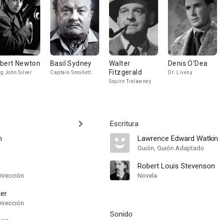
bert Newton
Basil Sydney
Walter
Denis O'Dea
Fitzgerald
g John Silver
Captain Smollett
Dr. Livesy
Squire Trelawney
Escritura
n
Lawrence Edward Watkin
Guión, Guión Adaptado
Robert Louis Stevenson
Dirección
Novela
er
Dirección
Sonido