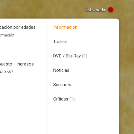
Estrenada
icación por edades
Información
ormación
Trailers
DVD / Blu-Ray
(1)
uesto - Ingresos
Noticias
419.657
Similares
Críticas
(1)