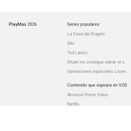
Birds in the Spring
PlayMax
2026
Series populares
10
La Casa del Dragón
Silo
Ted Lasso
Stuart no consigue salvar el universo
Operaciones especiales: Lioness
Contenido que expirara en VOD
Autumn
Amazon Prime Video
10
Netflix
Filmin
Movistar+