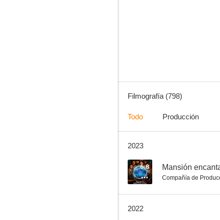
Los aristogatos
7.5
Filmografía (798)
Todo
Producción
2023
Peter Pan
7.4
6.8
Mansión encant
Compañía de Produc
2022