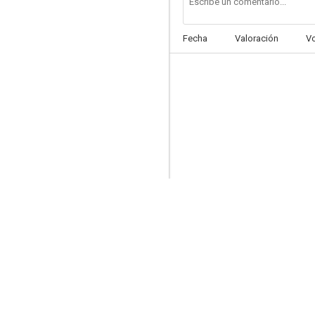
Fecha
Valoración
V
Blancanieves y los siete enanitos
7.0
Los Rescatadores
6.7