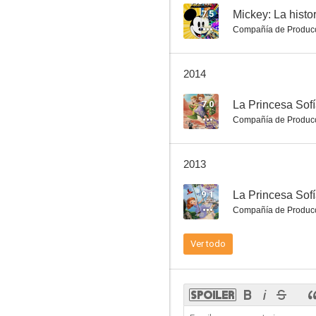
7.5
Mickey: La histo
Compañía de Produc
Pinocho
2014
7.3
7.0
La Princesa Sofí
Compañía de Produc
2013
9.1
La Princesa Sof
Compañía de Produc
101 dálmatas
Ver todo
7.1