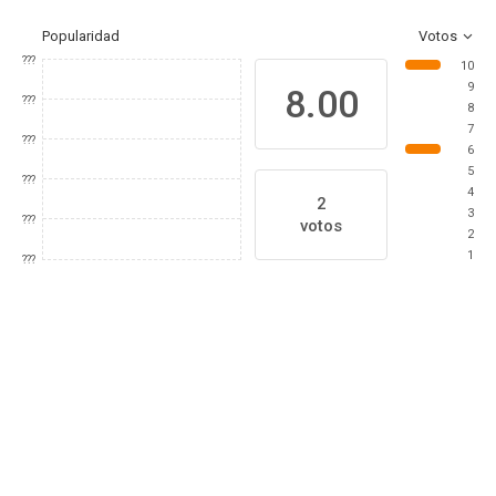
Popularidad
Votos
???
10
9
8.00
???
8
7
???
6
5
???
4
2
3
???
votos
2
1
???