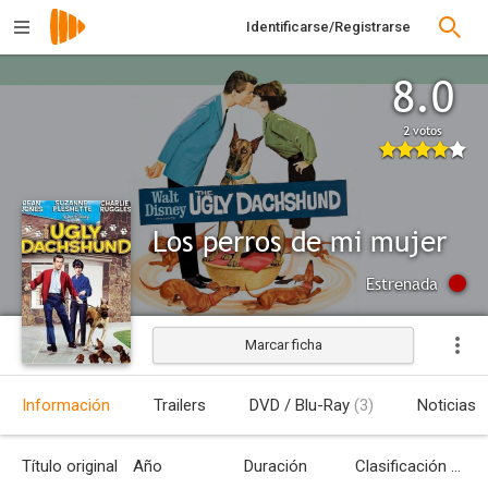
Identificarse/Registrarse
8.0
2 votos
Los perros de mi mujer
Estrenada
Marcar ficha
Información
Trailers
DVD / Blu-Ray
(3)
Noticias
Título original
Año
Duración
Clasificación por edades