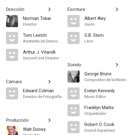
Dirección
Escritura
Norman Tokar
Albert Aley
Director
Guión
Tom Leetch
G.B. Stern
Asistente de Dirección
Libro
Arthur J. Vitarelli
Second Unit Director
Sonido
George Bruns
Compositor de la Música Original, Música
Cámara
Edward Colman
Evelyn Kennedy
Director de Fotografía
Music Editor
Franklyn Marks
Orquestador
Producción
Robert O. Cook
Walt Disney
Sound Supervisor