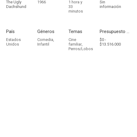
The Ugly
1966
1 hora y
Sin
Dachshund
33
información
minutos
País
Géneros
Temas
Presupuesto - Ingresos
Estados
Comedia
,
Cine
$0 -
Unidos
Infantil
familiar
,
$13.516.000
Perros/Lobos