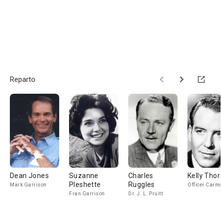
Reparto
Dean Jones
Suzanne
Charles
Kelly Tho
Pleshette
Ruggles
Mark Garrison
Officer Carm
Fran Garrison
Dr. J. L. Pruitt