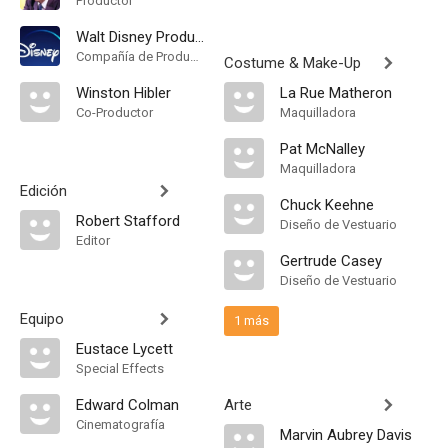
Productor
Walt Disney Productions
Compañía de Produccion
Costume & Make-Up
Winston Hibler
La Rue Matheron
Co-Productor
Maquilladora
Pat McNalley
Maquilladora
Edición
Chuck Keehne
Robert Stafford
Diseño de Vestuario
Editor
Gertrude Casey
Diseño de Vestuario
Equipo
1 más
Eustace Lycett
Special Effects
Edward Colman
Arte
Cinematografía
Marvin Aubrey Davis