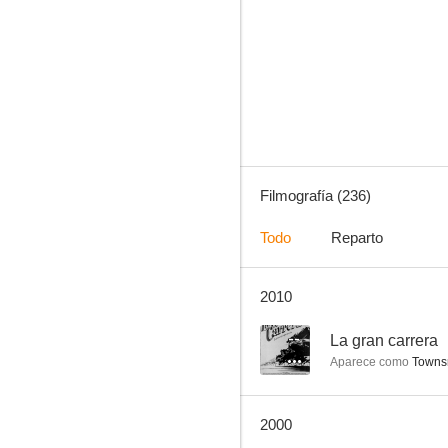
Atraco perfecto
10
Filmografía (236)
Todo
Reparto
2010
Suave es la noche
10
--
La gran carrera
Aparece como
Townsm
2000