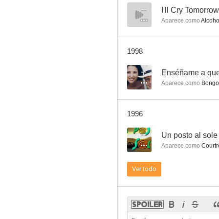
--
I'll Cry Tomorrow
Aparece como
Alcoho
Francis en la Marina
1998
9.4
--
Enséñame a que
Aparece como
Bongo 
1996
--
Un posto al sole
Aparece como
Courtr
La dimensión desconocida
Ver todo
8.3