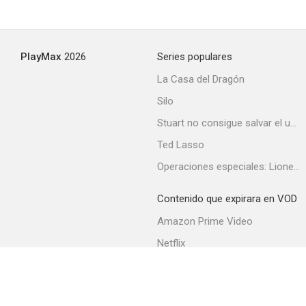
Una profesión peligrosa
PlayMax
2026
Series populares
6.0
La Casa del Dragón
Silo
Stuart no consigue salvar el universo
Ted Lasso
Operaciones especiales: Lioness
Contenido que expirara en VOD
Tierra de audaces
Amazon Prime Video
5.7
Netflix
Filmin
Movistar+