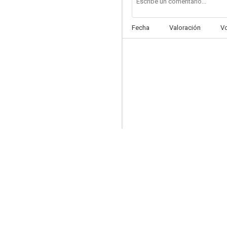
Fecha
Valoración
V
Un lugar en el sol
8.0
La carrera del siglo
8.0