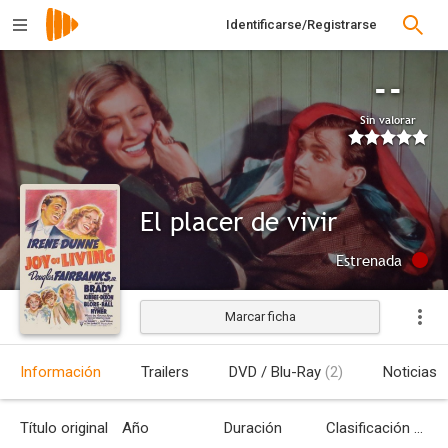
Identificarse/Registrarse
--
Sin valorar
El placer de vivir
Estrenada
Marcar ficha
Información
Trailers
DVD / Blu-Ray
(2)
Noticias
Título original
Año
Duración
Clasificación por edades