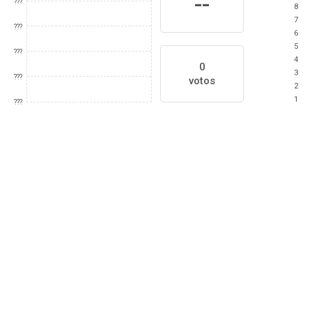
--
???
8
7
???
6
5
???
4
0
3
???
votos
2
1
???