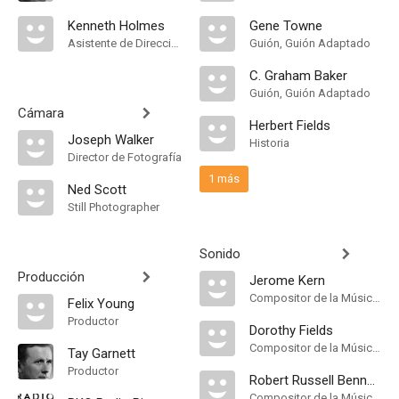
Kenneth Holmes
Gene Towne
Asistente de Dirección
Guión, Guión Adaptado
C. Graham Baker
Guión, Guión Adaptado
Cámara
Herbert Fields
Joseph Walker
Historia
Director de Fotografía
1 más
Ned Scott
Still Photographer
Sonido
Producción
Jerome Kern
Compositor de la Música Original, Songs, Música
Felix Young
Productor
Dorothy Fields
Compositor de la Música Original
Tay Garnett
Productor
Robert Russell Bennett
Compositor de la Música Original, Music Arranger