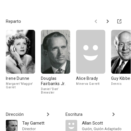
Reparto
Irene Dunne
Douglas
Alice Brady
Guy Kibbe
Fairbanks Jr.
Margaret 'Maggie'
Minerva Garrett
Dennis
Garret
Daniel 'Dan'
Brewster
Dirección
Escritura
Tay Garnett
Allan Scott
Director
Guión, Guión Adaptado