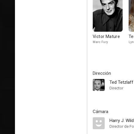
Victor Mature
Te
Marc Fury
Lyn
Dirección
Ted Tetzlaff
Director
Cámara
Harry J. Wild
Director de Fo