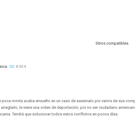
Sitios compatibles
sica:
SD
8.50 €
de poca monta acaba envuelto en un caso de asesinato por varios de sus com
arreglarlo, le viene una orden de deportación, por no ser ciudadano american
 Lucania. Tendrá que solucionar todos estos conflictos en pocos días.