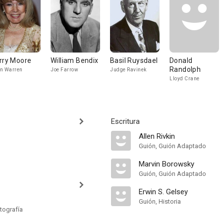
rry Moore
William Bendix
Basil Ruysdael
Donald
Randolph
n Warren
Joe Farrow
Judge Ravinek
Lloyd Crane
Escritura
Allen Rivkin
Guión, Guión Adaptado
Marvin Borowsky
Guión, Guión Adaptado
Erwin S. Gelsey
Guión, Historia
tografía