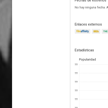
Fechas de estrenos
No hay ninguna fecha.
A
Enlaces externos
Estadísticas
Popularidad
???
???
???
???
???