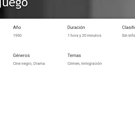
juego
Año
Duración
Clasif
1950
1 hora y 20 minutos
Sin inf
Géneros
Temas
Cine negro
,
Drama
Crimen
,
Inmigración