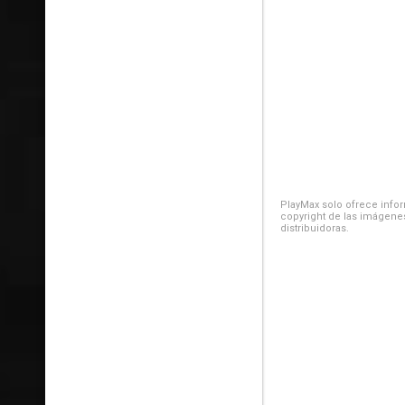
PlayMax solo ofrece inform
copyright de las imágenes
distribuidoras.