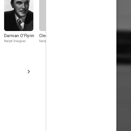
Damian O'Flynn
Cleo Moore
Ann Doran
Eleanor Au
Ralph Douglas
Sally
Della
Mrs. Livingst