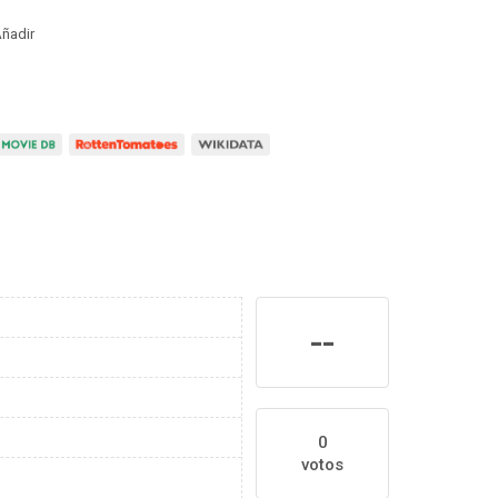
ñadir
--
0
votos