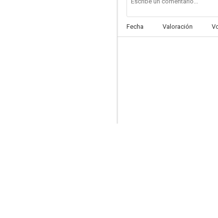
Fecha
Valoración
V
El jardín secreto
8.0
Carrie
7.8