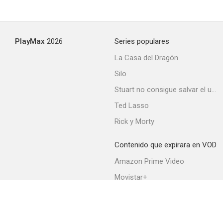
Shadow of the Noose
PlayMax
2026
Series populares
--
La Casa del Dragón
Silo
Stuart no consigue salvar el universo
Ted Lasso
Rick y Morty
Contenido que expirara en VOD
24 horas sin mentir
Amazon Prime Video
--
Movistar+
Netflix
Filmin