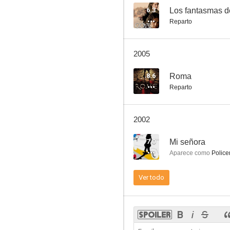
6.3
Los fantasmas 
Reparto
El hombre que sabía demasiado
2005
7.0
8.6
Roma
Reparto
2002
7.0
Mi señora
Aparece como
Police
El graduado
Ver todo
8.1