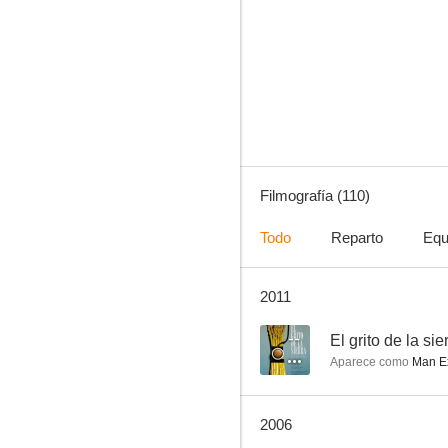
Sonrisas y lágrimas
8.0
Filmografía (110)
Todo
Reparto
Equ
2011
La diligencia
7.6
--
El grito de la sie
Aparece como
Man Ex
2006