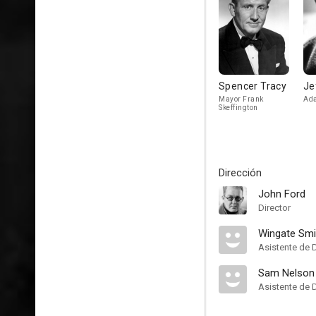
Spencer Tracy
Je
Mayor Frank
Ada
Skeffington
Dirección
John Ford
Director
Wingate Smi
Asistente de 
Sam Nelson
Asistente de 