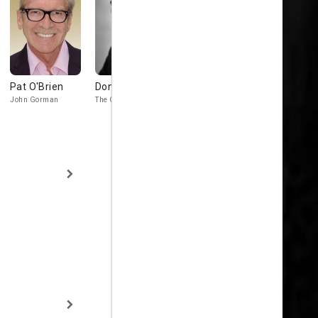
Pat O'Brien
Donald Crisp
James Gleason
Edward Br
John Gorman
The Cardinal
Cuke Gillen
Ditto Boland