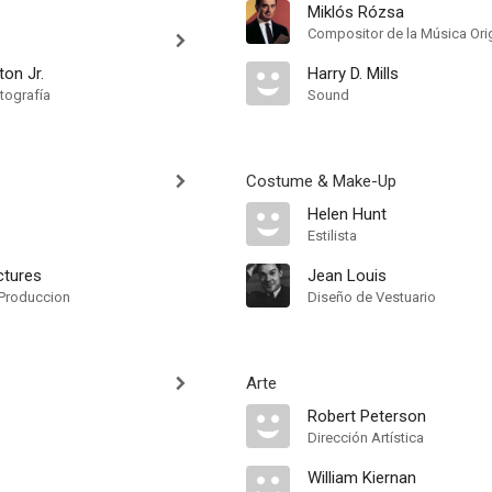
Miklós Rózsa
Compositor de la Música Orig
on Jr.
Harry D. Mills
tografía
Sound
Costume & Make-Up
Helen Hunt
Estilista
ctures
Jean Louis
Produccion
Diseño de Vestuario
Arte
Robert Peterson
Dirección Artística
William Kiernan