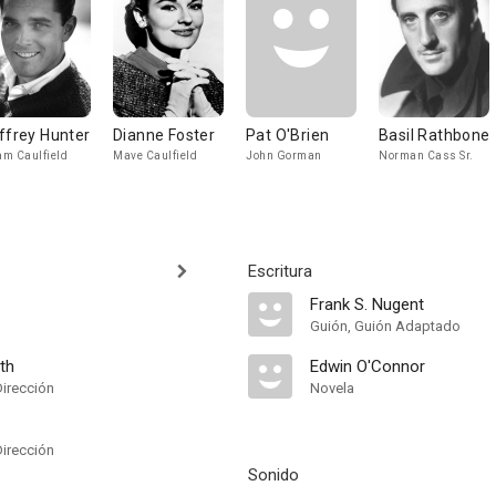
ffrey Hunter
Dianne Foster
Pat O'Brien
Basil Rathbone
m Caulfield
Mave Caulfield
John Gorman
Norman Cass Sr.
Escritura
Frank S. Nugent
Guión, Guión Adaptado
th
Edwin O'Connor
Dirección
Novela
Dirección
Sonido