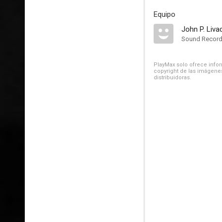
Equipo
John P. Liva
Sound Record
PlayMax solo ofrece inform
copyright de las imágenes
distribuidoras.