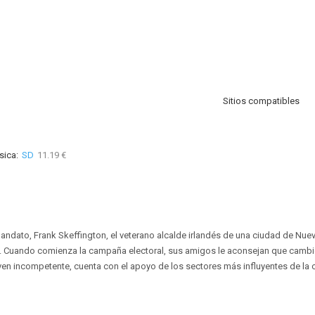
Sitios compatibles
sica:
SD
11.19 €
ndato, Frank Skeffington, el veterano alcalde irlandés de una ciudad de Nueva
ón. Cuando comienza la campaña electoral, sus amigos le aconsejan que camb
oven incompetente, cuenta con el apoyo de los sectores más influyentes de la 