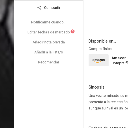
Compartir
Notificarme cuando...
N
Editar fechas de marcado
Disponible en...
Añadir nota privada
Compra física
Añadir a la lista/s
Amazon
Recomendar
Compra fí
Sinopsis
Una vez terminado su ma
presenta a la reelecci
aunque su rival es un j