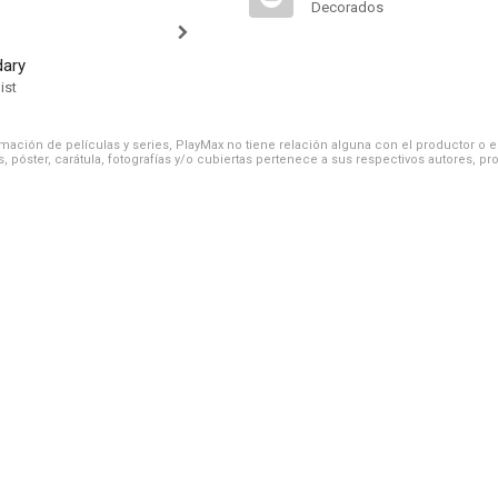
Decorados
dary
ist
ación de películas y series, PlayMax no tiene relación alguna con el productor o el d
, póster, carátula, fotografías y/o cubiertas pertenece a sus respectivos autores, pr