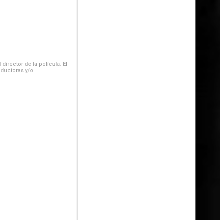
irector de la película. El
oductoras y/o