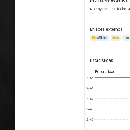
Fechas de estrenos
No hay ninguna fecha.
A
Enlaces externos
Estadísticas
Popularidad
2465
2466
2467
2468
2469