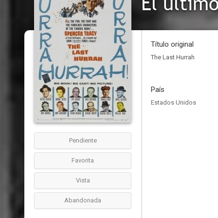
El últim
Título original
The Last Hurrah
País
Estados Unidos
Pendiente
Favorita
Vista
Abandonada