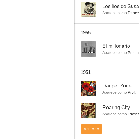
--
Los líos de Sus
Aparece como
Dance 
El último hurra
1955
5.5
--
El millonario
Aparece como
Prelim
1951
--
Danger Zone
Aparece como
Prof. F
El regreso de aquel hombre
--
Roaring City
2.0
Aparece como
'Profe
Ver todo