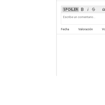
Las manos de Orlac
Fecha
Valoración
V
--
Danger Zone
--