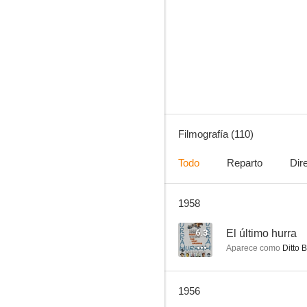
El bombardero heroico
7.0
Filmografía (110)
Todo
Reparto
Dir
1958
El campeón
6.3
6.3
El último hurra
Aparece como
Ditto 
1956