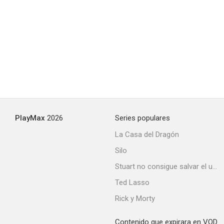
Oh, Doctor
--
PlayMax
2026
Series populares
La Casa del Dragón
Silo
The Case Against Mrs. Ames
Stuart no consigue salvar el universo
--
Ted Lasso
Rick y Morty
Contenido que expirara en VOD