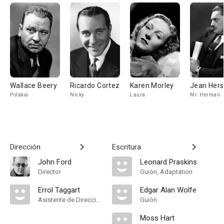
Wallace Beery
Ricardo Cortez
Karen Morley
Jean Hers
Polakai
Nicky
Laura
Mr. Herman
Dirección
Escritura
John Ford
Leonard Praskins
Director
Guión, Adaptation
Errol Taggart
Edgar Alan Wolfe
Asistente de Dirección
Guión
Moss Hart