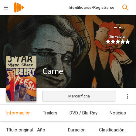
Identificarse/Registrarse
--
Sin valorar
Carne
Marcar ficha
Estrenada
Información
Trailers
DVD / Blu-Ray
Noticias
Título original
Año
Duración
Clasificación por edades