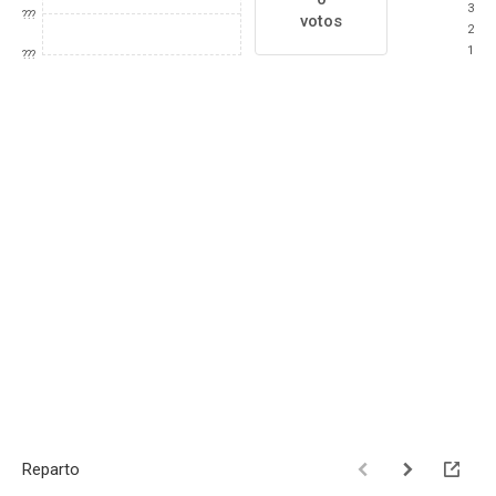
3
???
votos
2
1
???
Reparto