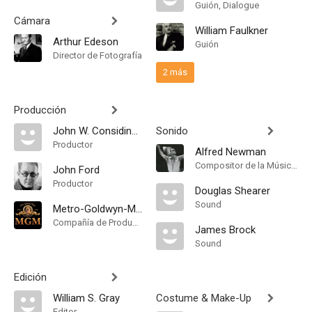
Guión, Dialogue
Cámara
William Faulkner
Arthur Edeson
Guión
Director de Fotografía
2 más
Producción
John W. Considine Jr.
Sonido
Productor
Alfred Newman
Compositor de la Música Original
John Ford
Productor
Douglas Shearer
Sound
Metro-Goldwyn-Mayer
Compañía de Produccion
James Brock
Sound
Edición
William S. Gray
Costume & Make-Up
Editor