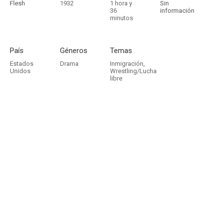
Flesh
1932
1 hora y
Sin
36
información
minutos
País
Géneros
Temas
Estados
Drama
Inmigración
,
Unidos
Wrestling/Lucha
libre