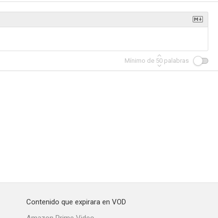
Mínimo de
50
palabras
Contenido que expirara en VOD