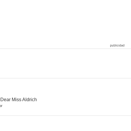
he creado
Men Must Fight
Rosa de medianoche
--
--
--
provisado
Carne
Sporting Blood
--
--
--
Dear Miss Aldrich
or