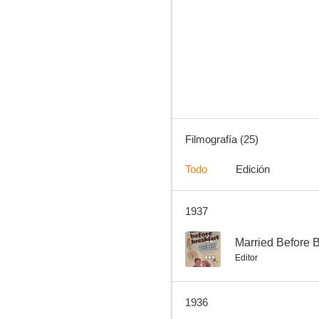
Biography of a Bachelor Girl
--
Filmografía (25)
Todo
Edición
1937
Broadway y Hollywood
--
--
Married Before B
Editor
1936