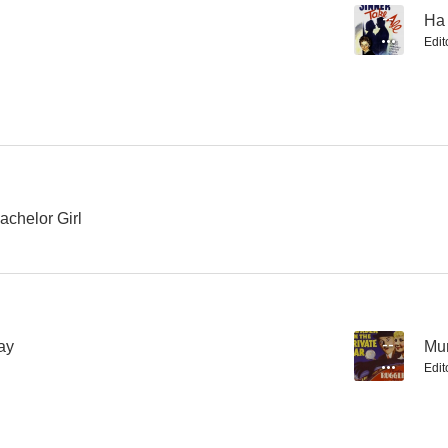
--
Ha
Edit
El destino de un caballero
De parranda
Más allá de
achelor Girl
Way
--
Mur
Edit