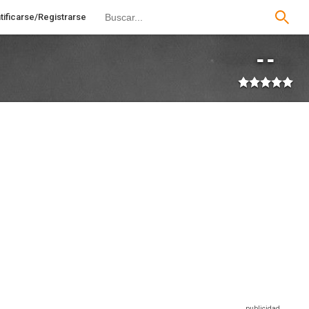
tificarse/Registrarse
--