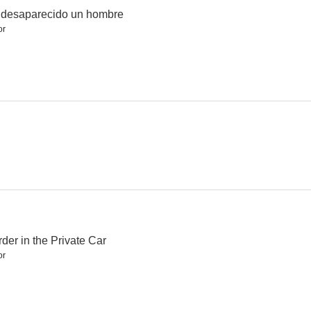
 desaparecido un hombre
or
l oeste
Estudiantina
La indomable
der in the Private Car
or