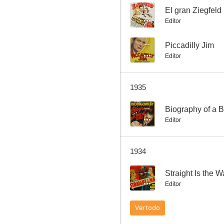
--
El gran Ziegfeld
Editor
Volando voy
--
Piccadilly Jim
Editor
--
1935
--
Biography of a B
Editor
1934
La mujer X
--
Straight Is the 
Editor
Ver todo