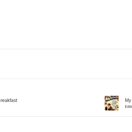
Straight Is the Way
Murder in the Private Car
La mujer que 
--
--
Obstinación
Errores de juventud
El amante im
--
--
reakfast
--
My 
Edit