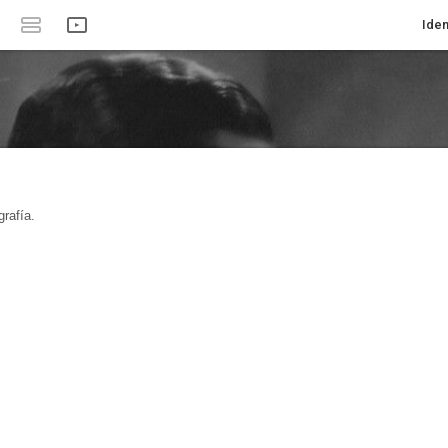
Iden
rafía.