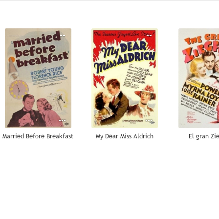
--
--
Married Before Breakfast
My Dear Miss Aldrich
El gran Zi
--
--