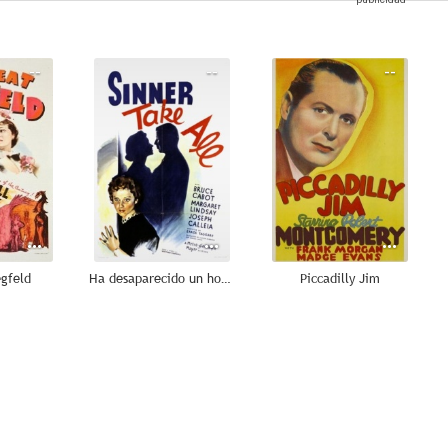
--
--
--
egfeld
Ha desaparecido un hombre
Piccadilly Jim
--
--
--