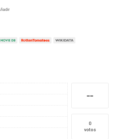
ñadir
--
0
votos