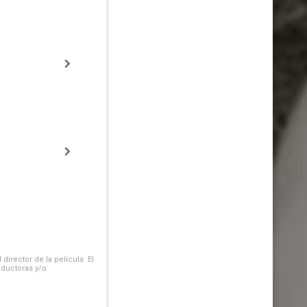
irector de la película. El
oductoras y/o