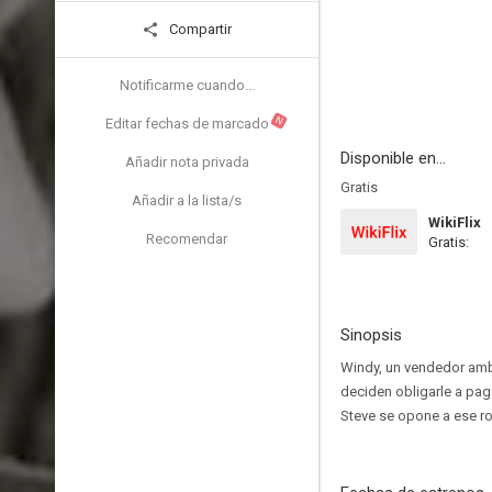
Compartir
Notificarme cuando...
N
Editar fechas de marcado
Disponible en...
Añadir nota privada
Gratis
Añadir a la lista/s
WikiFlix
Recomendar
Gratis:
Sinopsis
Windy, un vendedor amb
deciden obligarle a pag
Steve se opone a ese r