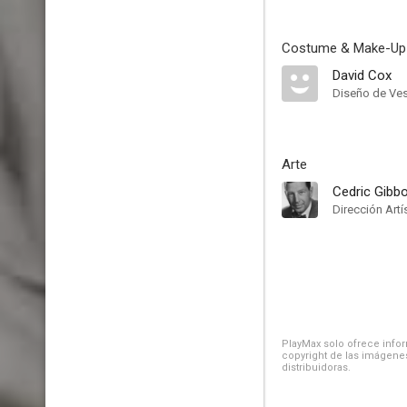
Costume & Make-Up
David Cox
Diseño de Ves
Arte
Cedric Gibb
Dirección Artí
PlayMax solo ofrece inform
copyright de las imágenes
distribuidoras.