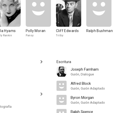
ila Hyams
Polly Moran
Cliff Edwards
Ralph Bushman
ly Rankin
Pansy
Trilby
Escritura
Joseph Farnham
Guión, Dialogue
Alfred Block
Guión, Guión Adaptado
Byron Morgan
Guión, Guión Adaptado
tografía
Ralph Spence