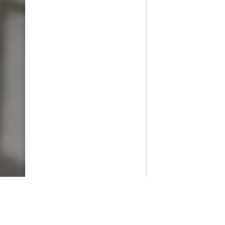
PlayMax
2026
Series populares
La Casa del Dragón