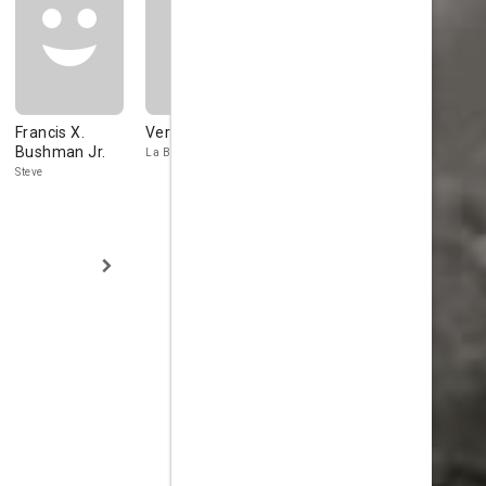
Francis X.
Vera Marshe
Charles
Jack Penni
Bushman Jr.
Middleton
La Belle Rosa
Pete
Steve
Buck Rankin