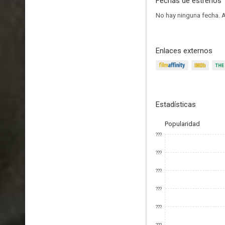
Fechas de estrenos
No hay ninguna fecha.
A
Enlaces externos
Estadísticas
Popularidad
???
???
???
???
???