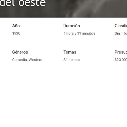
 del oeste
Año
Duración
Clasif
1930
1 hora y 11 minutos
Sin inf
Géneros
Temas
Presup
Comedia
,
Western
Sin temas
$20.000