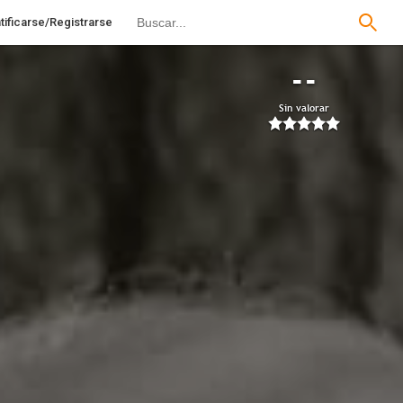
tificarse/Registrarse
--
Sin valorar