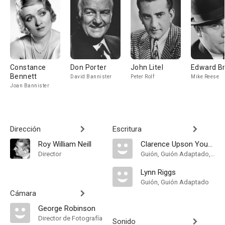
Constance
Don Porter
John Litel
Edward B
Bennett
David Bannister
Peter Rolf
Mike Reese
Joan Bannister
Dirección
Escritura
Roy William Neill
Clarence Upson Young
Director
Guión, Guión Adaptado, Original Story
Lynn Riggs
Guión, Guión Adaptado
Cámara
George Robinson
Director de Fotografía
Sonido