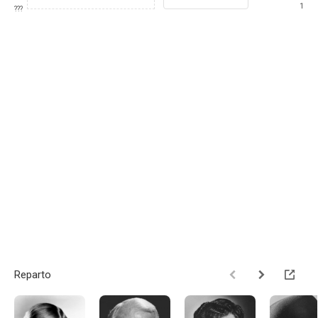
1
???
Reparto