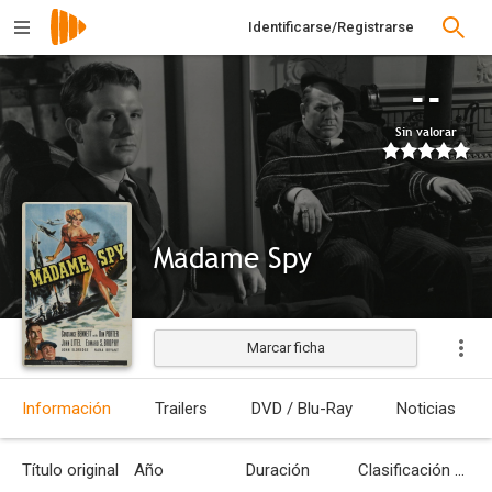
Identificarse/Registrarse
--
Sin valorar
Madame Spy
Marcar ficha
Estrenada
Información
Trailers
DVD / Blu-Ray
Noticias
Título original
Año
Duración
Clasificación por edades