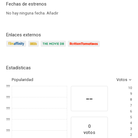
Fechas de estrenos
No hay ninguna fecha.
Añadir
Enlaces externos
Estadísticas
Popularidad
Votos
???
10
9
--
???
8
7
???
6
5
???
4
0
3
???
votos
2