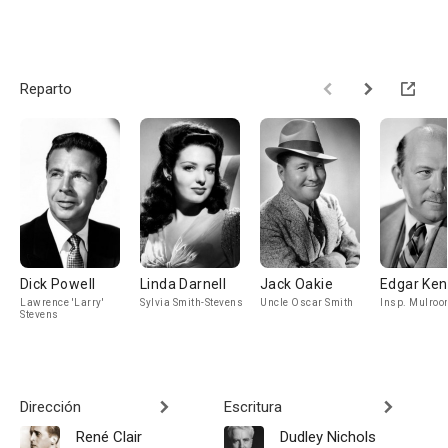
Reparto
Dick Powell
Linda Darnell
Jack Oakie
Edgar Ke
Lawrence 'Larry'
Sylvia Smith-Stevens
Uncle Oscar Smith
Insp. Mulroo
Stevens
Dirección
Escritura
René Clair
Dudley Nichols