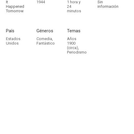
It
1944
1 hora y
Sin
Happened
24
información
Tomorrow
minutos
País
Géneros
Temas
Estados
Comedia
,
Años
Unidos
Fantástico
1900
(circa)
,
Periodismo