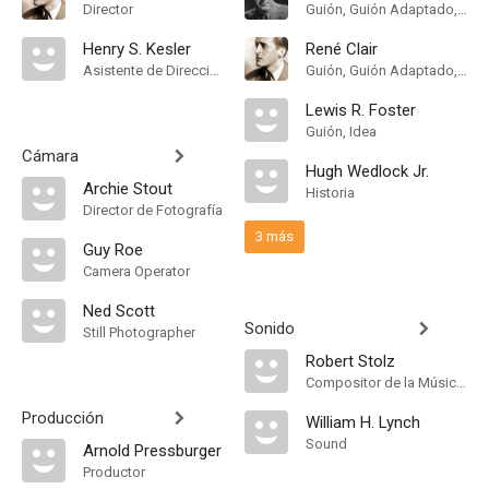
Director
Guión, Guión Adaptado, Adaptation
Henry S. Kesler
René Clair
Asistente de Dirección
Guión, Guión Adaptado, Adaptation
Lewis R. Foster
Guión, Idea
Cámara
Hugh Wedlock Jr.
Archie Stout
Historia
Director de Fotografía
3 más
Guy Roe
Camera Operator
Ned Scott
Sonido
Still Photographer
Robert Stolz
Compositor de la Música Original, Conductor
Producción
William H. Lynch
Sound
Arnold Pressburger
Productor