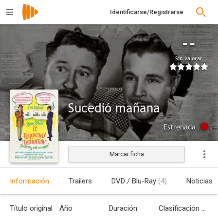
Identificarse/Registrarse
--
Sin valorar
Sucedió mañana
Estrenada
Marcar ficha
Información
Trailers
DVD / Blu-Ray
(4)
Noticias
Título original
Año
Duración
Clasificación por edades