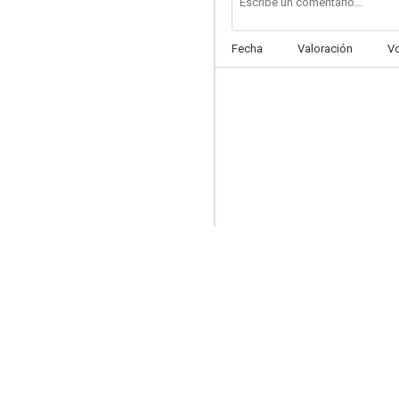
Fecha
Valoración
V
Envuelto en la sombra
7.0
Lazo sagrado
6.7