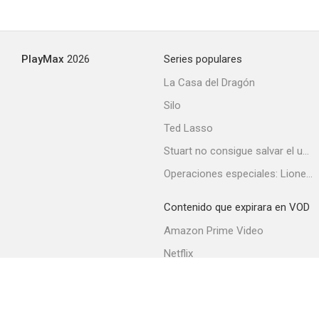
Si conocieras a Susi
PlayMax
2026
Series populares
--
La Casa del Dragón
Silo
Ted Lasso
Stuart no consigue salvar el universo
Operaciones especiales: Lioness
Contenido que expirara en VOD
Por distintos caminos
Amazon Prime Video
--
Netflix
Filmin
Movistar+