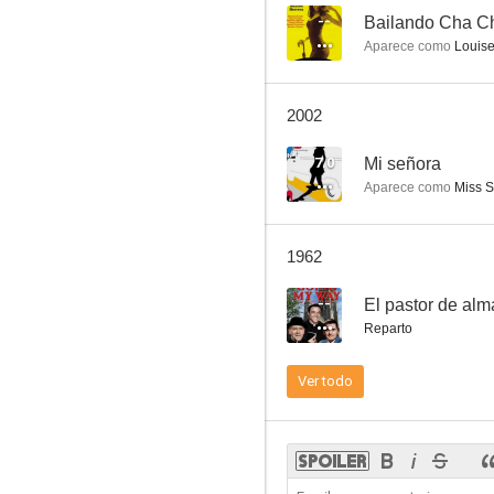
--
Bailando Cha C
Aparece como
Louise
Canción del sur
2002
7.2
7.0
Mi señora
Aparece como
Miss S
1962
--
El pastor de alm
Reparto
Retorno al pasado
Ver todo
7.0