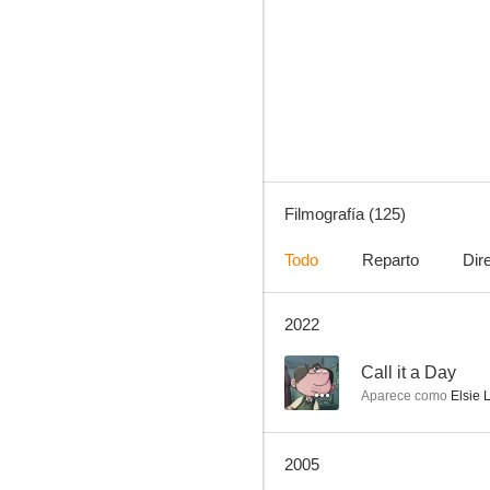
Un yanqui en la corte del rey Arturo
7.6
Filmografía (125)
Todo
Reparto
Dir
2022
Las tres caras de Eva
7.3
--
Call it a Day
Aparece como
Elsie L
2005