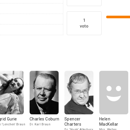
1
voto
grid Gurie
Charles Coburn
Spencer
Helen
Charters
MacKellar
i 'Lenchen' Braun
Dr. Karl Braun
Dr. 'Nunk' Atterbury
Mrs. Welles