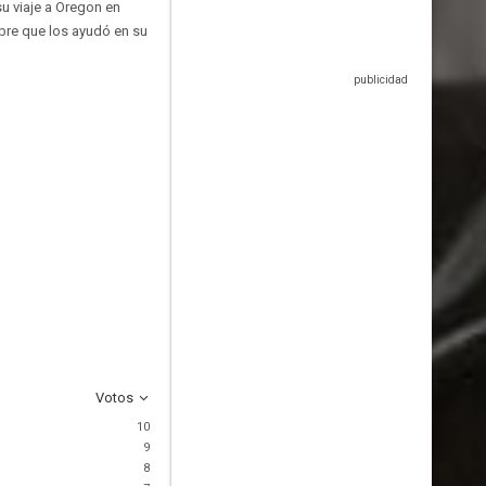
su viaje a Oregon en
bre que los ayudó en su
Votos
10
9
8