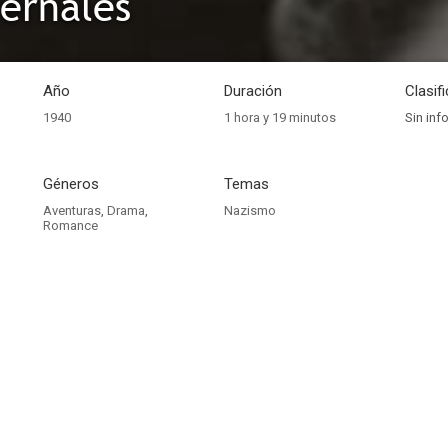
fernales
Año
Duración
Clasif
1940
1 hora y 19 minutos
Sin inf
Géneros
Temas
Aventuras
,
Drama
,
Nazismo
Romance