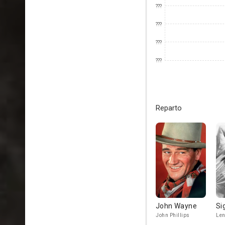
???
???
???
???
Reparto
John Wayne
Si
John Phillips
Len