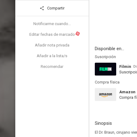
Compartir
Notificarme cuando...
N
Editar fechas de marcado
Añadir nota privada
Disponible en...
Añadir a la lista/s
Suscripción
Recomendar
Filmin
Di
Suscripci
Compra física
Amazon
Compra fí
Sinopsis
El Dr. Braun, cirujano 