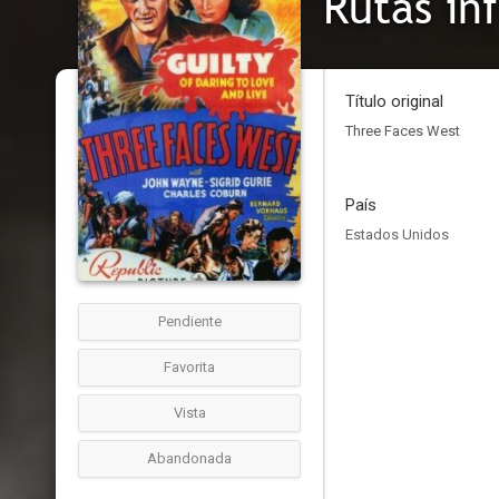
Rutas in
Título original
Three Faces West
País
Estados Unidos
Pendiente
Favorita
Vista
Abandonada