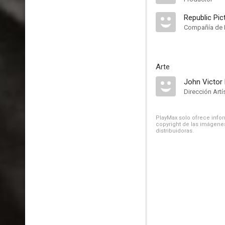
Republic Pic
Compañía de 
Arte
John Victor
Dirección Artí
PlayMax solo ofrece inform
copyright de las imágenes
distribuidoras.