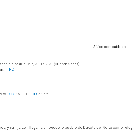
Sitios compatibles
sponible hasta el Mié, 31 Dic 2031 (Quedan 5 años)
ón:
HD
sica:
SD
35.37 €
HD
6.95 €
vienés, y su hija Leni llegan a un pequeño pueblo de Dakota del Norte como re