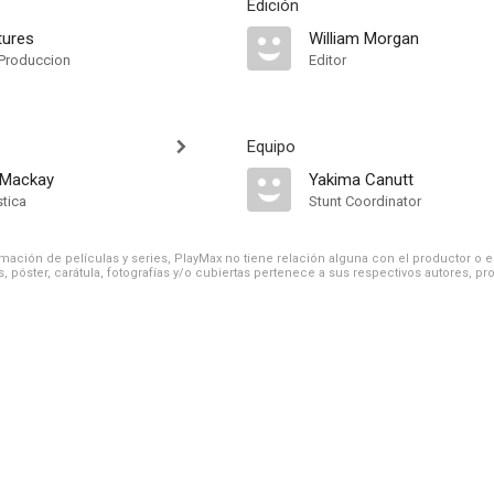
Edición
tures
William Morgan
Produccion
Editor
Equipo
 Mackay
Yakima Canutt
stica
Stunt Coordinator
ación de películas y series, PlayMax no tiene relación alguna con el productor o el d
, póster, carátula, fotografías y/o cubiertas pertenece a sus respectivos autores, pr