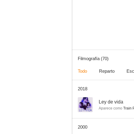
Una gran señora
6.7
Filmografía (70)
Todo
Reparto
Esc
2018
El hombre que vendió su alma
6.0
--
Ley de vida
Aparece como
Train 
2000