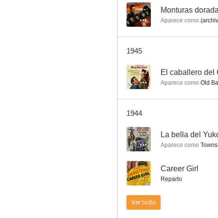
--
Monturas doradas
Aparece como
(archi
Wild and Woolly
1945
4.7
4.7
El caballero del
Aparece como
Old Bar
1944
--
La bella del Yuk
Aparece como
Townsm
El caballero del Oeste
--
Career Girl
4.0
Reparto
Ver todo