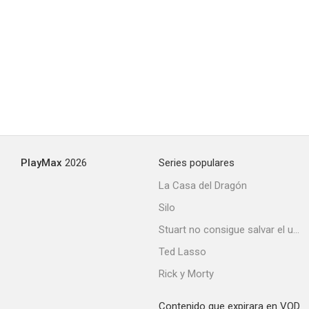
The Dude Bandit
--
PlayMax
2026
Series populares
La Casa del Dragón
Silo
Bandido por excelencia
Stuart no consigue salvar el universo
--
Ted Lasso
Rick y Morty
Contenido que expirara en VOD