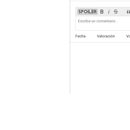
Al oeste de la división
Fecha
Valoración
V
--
Monturas doradas, espuelas de plata: una historia del oeste
--