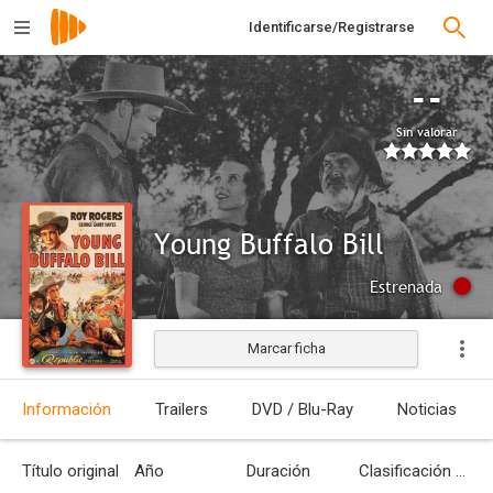
Identificarse/Registrarse
--
Sin valorar
Young Buffalo Bill
Estrenada
Marcar ficha
Información
Trailers
DVD / Blu-Ray
Noticias
Título original
Año
Duración
Clasificación por edades