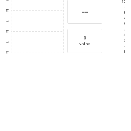
???
10
9
--
???
8
7
???
6
5
???
4
0
3
???
votos
2
1
???