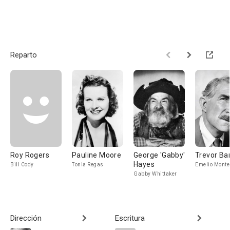
Reparto
Roy Rogers
Pauline Moore
George 'Gabby'
Trevor Ba
Hayes
Bill Cody
Tonia Regas
Emelio Monte
Gabby Whittaker
Dirección
Escritura