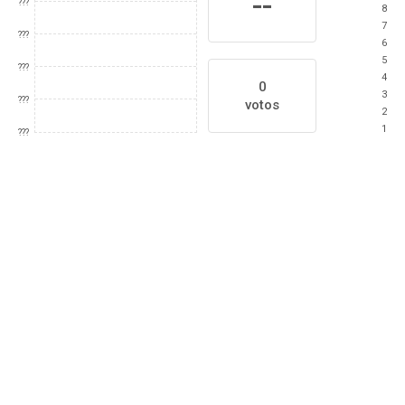
--
???
8
7
???
6
5
???
4
0
3
???
votos
2
1
???