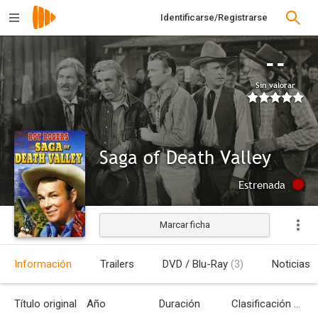
Identificarse/Registrarse
--
Sin valorar
Saga of Death Valley
Estrenada
Marcar ficha
Información
Trailers
DVD / Blu-Ray
(3)
Noticias
Título original
Año
Duración
Clasificación por edades