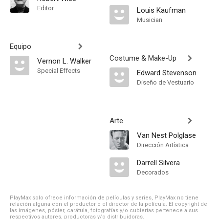
Editor
Louis Kaufman
Musician
Equipo
Costume & Make-Up
Vernon L. Walker
Special Effects
Edward Stevenson
Diseño de Vestuario
Arte
Van Nest Polglase
Dirección Artística
Darrell Silvera
Decorados
PlayMax solo ofrece información de películas y series, PlayMax no tiene
relación alguna con el productor o el director de la película. El copyright de
las imágenes, póster, carátula, fotografías y/o cubiertas pertenece a sus
respectivos autores, productoras y/o distribuidoras.