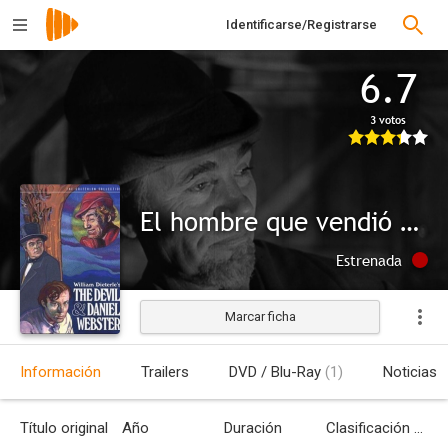
Identificarse/Registrarse
6.7
3 votos
El hombre que vendió su alma
Estrenada
Marcar ficha
Información
Trailers
DVD / Blu-Ray
(1)
Noticias
Título original
Año
Duración
Clasificación por edades