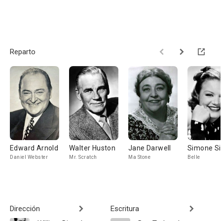
Reparto
Edward Arnold
Walter Huston
Jane Darwell
Simone S
Daniel Webster
Mr. Scratch
Ma Stone
Belle
Dirección
Escritura