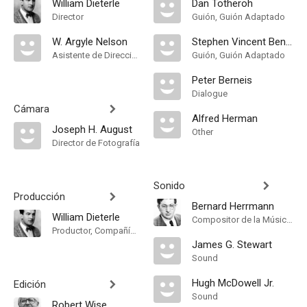
William Dieterle
Dan Totheroh
Director
Guión, Guión Adaptado
W. Argyle Nelson
Stephen Vincent Benet
Asistente de Dirección
Guión, Guión Adaptado
Peter Berneis
Dialogue
Cámara
Alfred Herman
Joseph H. August
Other
Director de Fotografía
Sonido
Producción
Bernard Herrmann
William Dieterle
Compositor de la Música Original, Conductor
Productor, Compañía de Produccion
James G. Stewart
Sound
Hugh McDowell Jr.
Edición
Sound
Robert Wise