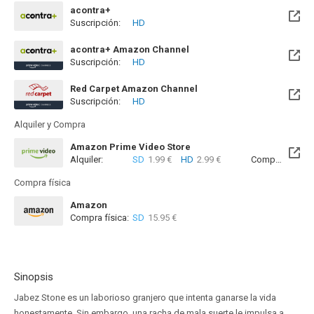
acontra+
Suscripción:
HD
acontra+ Amazon Channel
Suscripción:
HD
Red Carpet Amazon Channel
Suscripción:
HD
Alquiler y Compra
Amazon Prime Video Store
Alquiler:
SD
1.99 €
HD
2.99 €
Compra:
SD
7
Compra física
Amazon
Compra física:
SD
15.95 €
Sinopsis
Jabez Stone es un laborioso granjero que intenta ganarse la vida
honestamente. Sin embargo, una racha de mala suerte le impulsa a