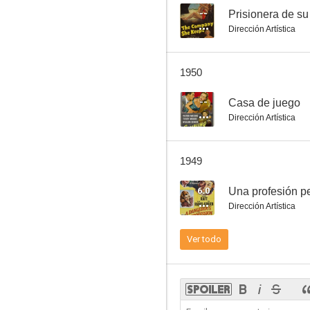
--
Prisionera de s
Dirección Artística
Encrucijada de odios
1950
5.0
--
Casa de juego
Dirección Artística
1949
6.0
Una profesión p
Dirección Artística
La chica y el vaquero
Ver todo
4.0