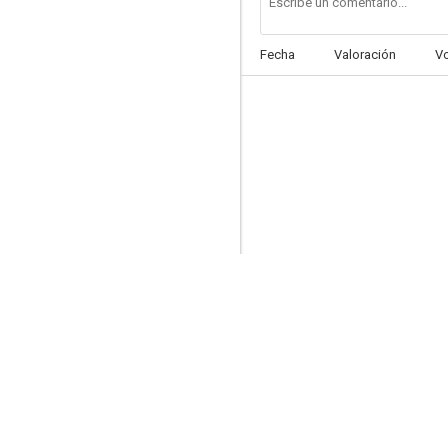
Fecha
Valoración
V
Baila, muchacha, baila
--
Odio y orgullo
--