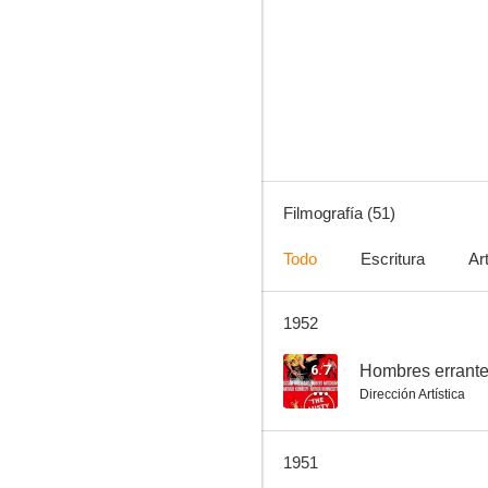
Los diamantes del Halcón
6.7
Filmografía (51)
Todo
Escritura
Ar
1952
El hombre que vendió su alma
6.0
6.7
Hombres errant
Dirección Artística
1951