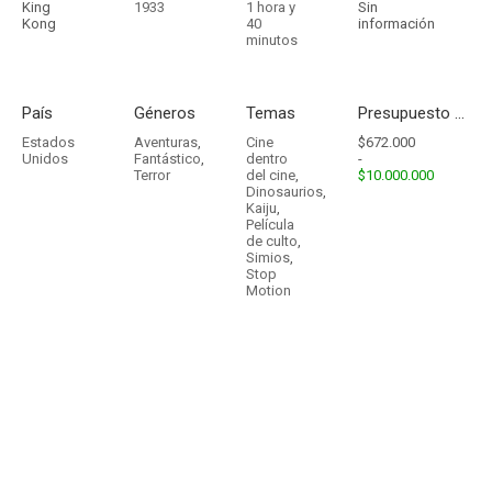
King
1933
1 hora y
Sin
Kong
40
información
minutos
País
Géneros
Temas
Presupuesto - Ingresos
Estados
Aventuras
,
Cine
$672.000
Unidos
Fantástico
,
dentro
-
Terror
del cine
,
$10.000.000
Dinosaurios
,
Kaiju
,
Película
de culto
,
Simios
,
Stop
Motion