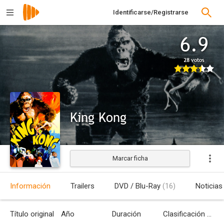
Identificarse/Registrarse
6.9
28 votos
King Kong
Marcar ficha
Estrenada
Información
Trailers
DVD / Blu-Ray
(16)
Noticias
Título original
Año
Duración
Clasificación por edades