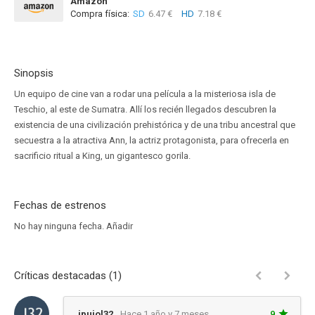
Amazon
Compra física:
SD
6.47 €
HD
7.18 €
Sinopsis
Un equipo de cine van a rodar una película a la misteriosa isla de
Teschio, al este de Sumatra. Allí los recién llegados descubren la
existencia de una civilización prehistórica y de una tribu ancestral que
secuestra a la atractiva Ann, la actriz protagonista, para ofrecerla en
sacrificio ritual a King, un gigantesco gorila.
Fechas de estrenos
No hay ninguna fecha.
Añadir
Críticas destacadas (1)
jpujol32
Hace 1 año y 7 meses
9