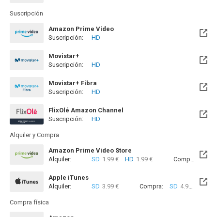
Suscripción
Amazon Prime Video
Suscripción:
HD
Movistar+
Suscripción:
HD
Disponible hasta el Mié, 30 Jun 2027 (Quedan 10 meses)
Movistar+ Fibra
Suscripción:
HD
Disponible hasta el Mié, 30 Jun 2027 (Quedan 10 meses)
FlixOlé Amazon Channel
Suscripción:
HD
Alquiler y Compra
Amazon Prime Video Store
Alquiler:
SD
1.99 €
HD
1.99 €
Compra:
SD
4
Apple iTunes
Alquiler:
SD
3.99 €
Compra:
SD
4.99 €
HD
4
Compra física