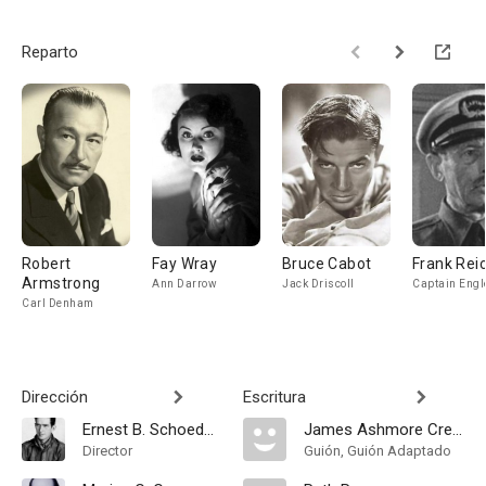
Reparto
Robert
Fay Wray
Bruce Cabot
Frank Rei
Armstrong
Ann Darrow
Jack Driscoll
Captain Engl
Carl Denham
Dirección
Escritura
Ernest B. Schoedsack
James Ashmore Creelman
Director
Guión, Guión Adaptado