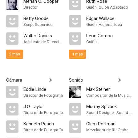
Merian C. Cooper
Ruth Rose
Director
Guión, Guión Adaptado
Betty Goode
Edgar Wallace
Script Supervisor
Guión, Historia, Idea
Walter Daniels
Leon Gordon
Asistente de Dirección
Guión
2 más
1 más
Cámara
Sonido
Eddie Linde
Max Steiner
Director de Fotografía
Compositor de la Música Original
J.O. Taylor
Murray Spivack
Director de Fotografía
Sound Designer, Sound Effects
Kenneth Peach
Clem Portman
Director de Fotografía
Mezclador de Re-Grabación de Sonido