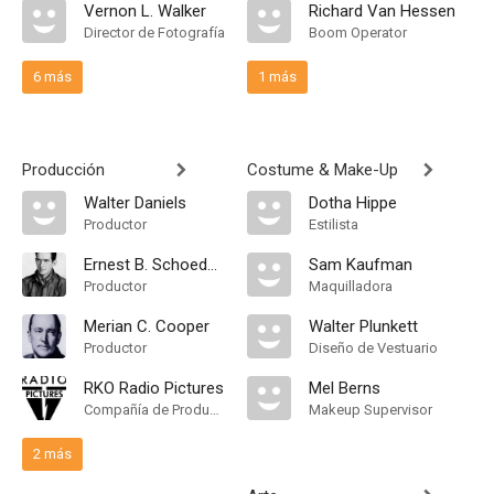
Vernon L. Walker
Richard Van Hessen
Director de Fotografía
Boom Operator
6 más
1 más
Producción
Costume & Make-Up
Walter Daniels
Dotha Hippe
Productor
Estilista
Ernest B. Schoedsack
Sam Kaufman
Productor
Maquilladora
Merian C. Cooper
Walter Plunkett
Productor
Diseño de Vestuario
RKO Radio Pictures
Mel Berns
Compañía de Produccion
Makeup Supervisor
2 más