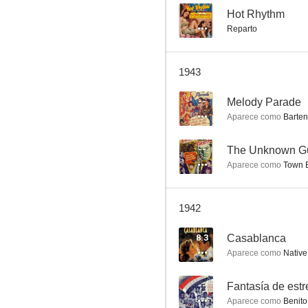
--
Hot Rhythm
Reparto
Volando hacia Río de Janeiro
1943
--
--
Melody Parade
Aparece como
Barten
--
The Unknown G
Aparece como
Town B
1942
È arrivata la felicità
8.3
Casablanca
--
Aparece como
Native In
--
Fantasía de estr
Aparece como
Benito