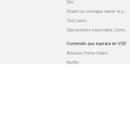
Silo
Stuart no consigue salvar el universo
Ted Lasso
Terror Aboard
Operaciones especiales: Lioness
--
Contenido que expirara en VOD
Amazon Prime Video
Netflix
Filmin
Movistar+
Movistar+ Fibra
Su único pecado
--