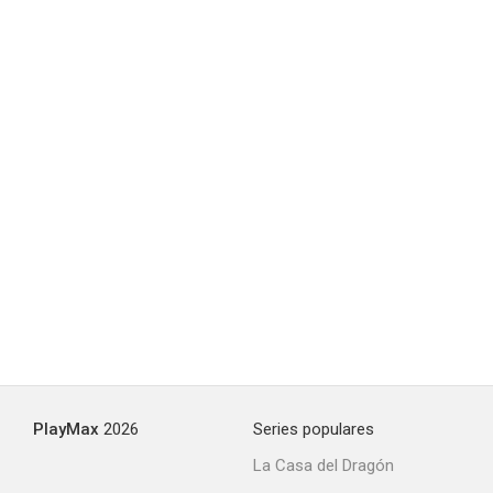
La hija del convicto
--
I Loved a Woman
--
PlayMax
2026
Series populares
La Casa del Dragón