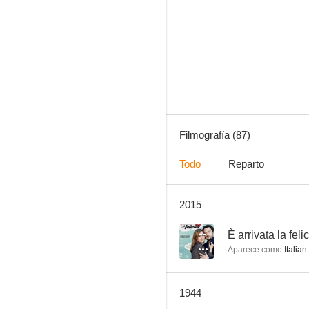
El secreto de vivir
6.9
Filmografía (87)
Todo
Reparto
2015
King Kong
6.0
--
È arrivata la felic
Aparece como
Italia
1944