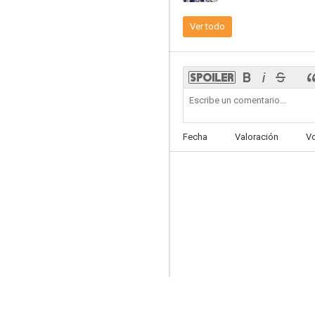
Ver todo
Melody Parade
--
Fecha
Valoración
V
Casados sin casa
--