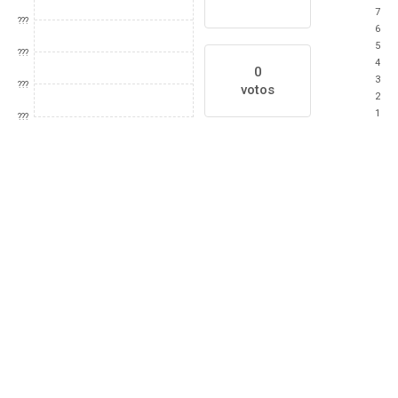
7
???
6
5
???
4
0
3
???
votos
2
1
???