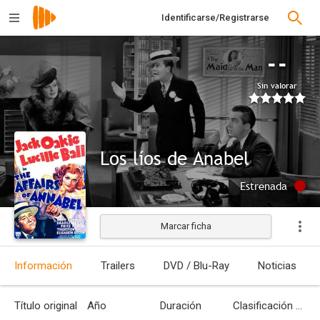
Identificarse/Registrarse
--
Sin valorar
Los líos de Anabel
Estrenada
Marcar ficha
Información
Trailers
DVD / Blu-Ray
Noticias
Título original
Año
Duración
Clasificación por edades