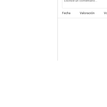
Fecha
Valoración
V
El desertor de El Álamo
7.5
Arco de triunfo
7.0