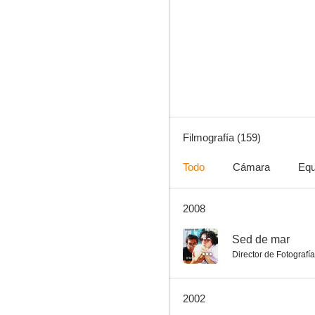
Sed de mal
10
Filmografía (159)
Todo
Cámara
Equ
2008
Gloria de un día
8.8
--
Sed de mar
Director de Fotografía
2002