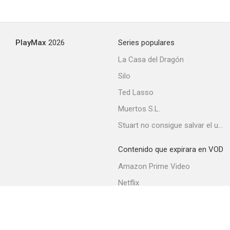
Con todo mi corazón
PlayMax
2026
Series populares
--
La Casa del Dragón
Silo
Ted Lasso
Muertos S.L.
Stuart no consigue salvar el universo
Contenido que expirara en VOD
Fiebre de codicia
Amazon Prime Video
--
Netflix
Movistar+
Filmin