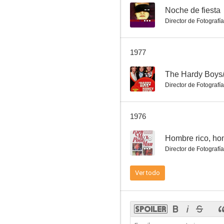
--
Noche de fiesta
Director de Fotografía
Tiempo de amar, tiempo de morir
1977
8.1
--
The Hardy Boys
Director de Fotografía
1976
9.8
Hombre rico, ho
Director de Fotografía
La pradera sin ley
Ver todo
7.8