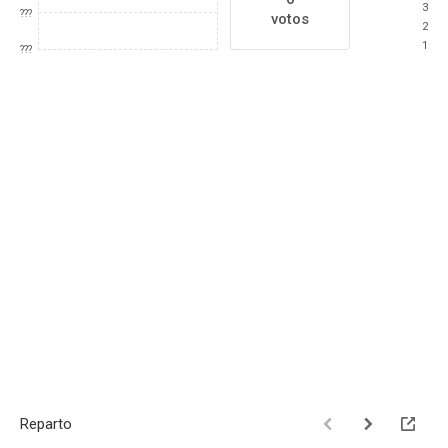
3
???
votos
2
1
???
Reparto