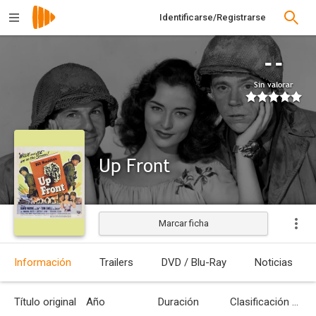
Identificarse/Registrarse
--
Sin valorar
Up Front
Marcar ficha
Estrenada
Información
Trailers
DVD / Blu-Ray
Noticias
Título original
Año
Duración
Clasificación por edades