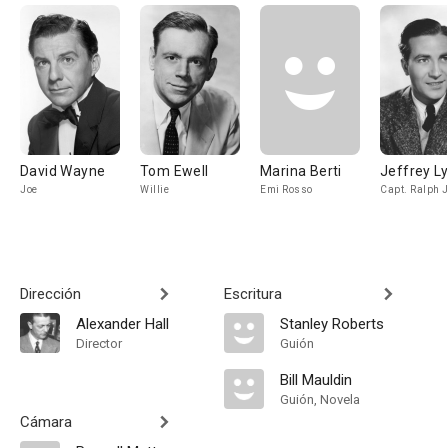
David Wayne
Tom Ewell
Marina Berti
Jeffrey L
Joe
Willie
Emi Rosso
Capt. Ralph 
Dirección
Escritura
Alexander Hall
Stanley Roberts
Director
Guión
Bill Mauldin
Guión, Novela
Cámara