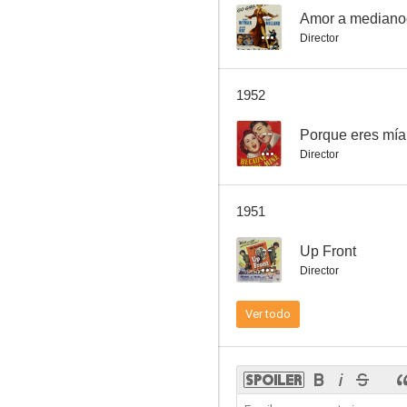
--
Amor a mediano
Director
The Great Lover
1952
--
--
Porque eres mía
Director
1951
--
Up Front
Director
Los caprichos de Elena
Ver todo
--