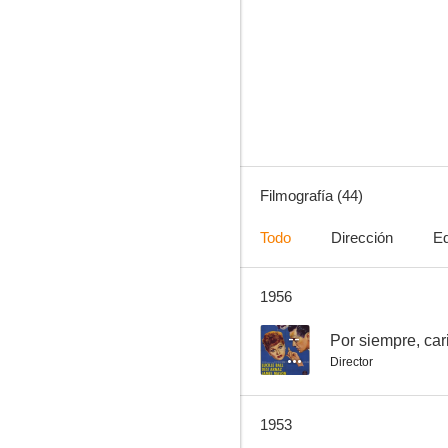
Por siempre, cariño
--
Filmografía (44)
Todo
Dirección
Ed
1956
Up Front
--
--
Por siempre, car
Director
1953