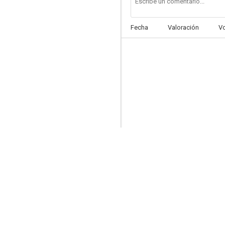
Fecha
Valoración
V
La vida empieza hoy
--
Esa cosa llamada amor
--