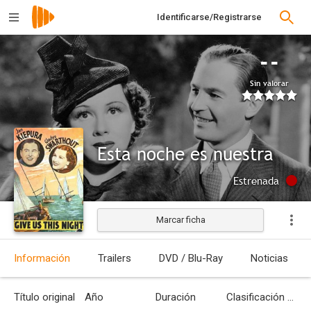
Identificarse/Registrarse
--
Sin valorar
Esta noche es nuestra
Estrenada
Marcar ficha
Información
Trailers
DVD / Blu-Ray
Noticias
Título original
Año
Duración
Clasificación por edades