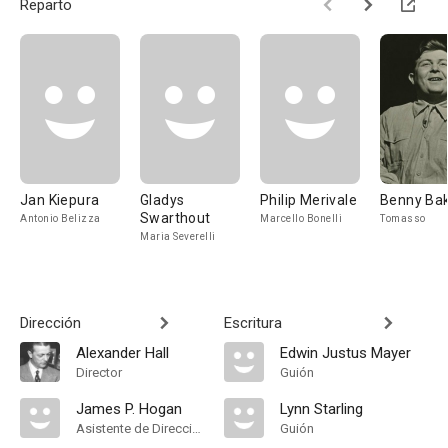
Reparto
Jan Kiepura
Gladys
Philip Merivale
Benny Ba
Swarthout
Antonio Belizza
Marcello Bonelli
Tomasso
Maria Severelli
Dirección
Escritura
Alexander Hall
Edwin Justus Mayer
Director
Guión
James P. Hogan
Lynn Starling
Asistente de Dirección
Guión