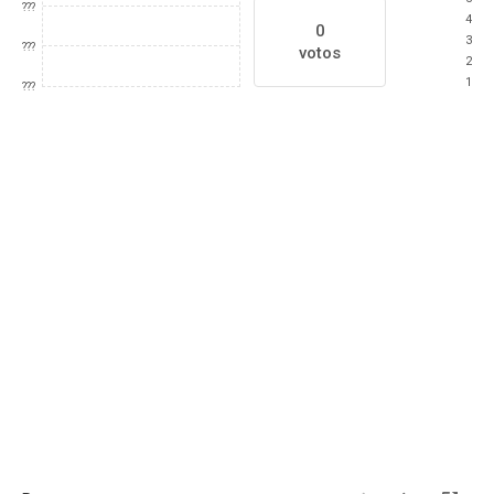
???
4
0
3
???
votos
2
1
???