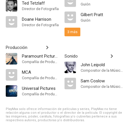
Ted Tetzlaff
Guión
Director de Fotografía
Gilbert Pratt
Doane Harrison
Guión
Director de Fotografía
3 más
Producción
Paramount Pictures
Sonido
Compañía de Produccion
John Leipold
Compositor de la Música Original
MCA
Compañía de Produccion
Sam Coslow
Compositor de la Música Original
Universal Pictures
Compañía de Produccion
PlayMax solo ofrece información de películas y series, PlayMax no tiene
relación alguna con el productor o el director de la película. El copyright de
las imágenes, póster, carátula, fotografías y/o cubiertas pertenece a sus
respectivos autores, productoras y/o distribuidoras.