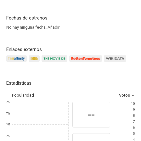
Fechas de estrenos
No hay ninguna fecha.
Añadir
Enlaces externos
Estadísticas
Popularidad
Votos
???
10
9
--
???
8
7
???
6
5
???
4