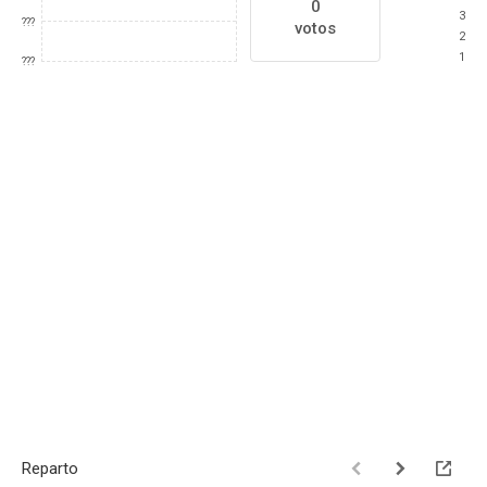
0
3
???
votos
2
1
???
Reparto