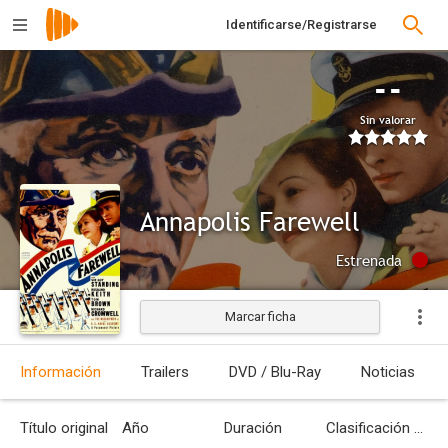
Identificarse/Registrarse
--
Sin valorar
Annapolis Farewell
Estrenada
Marcar ficha
Información
Trailers
DVD / Blu-Ray
Noticias
Título original
Año
Duración
Clasificación por edades