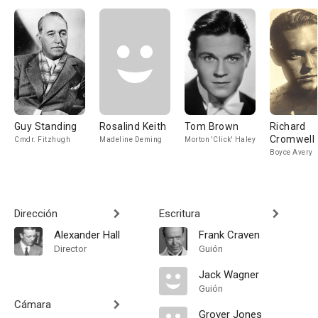
Guy Standing
Rosalind Keith
Tom Brown
Richard
Cromwell
Cmdr. Fitzhugh
Madeline Deming
Morton 'Click' Haley
Boyce Avery
Dirección
Escritura
Alexander Hall
Frank Craven
Director
Guión
Jack Wagner
Guión
Cámara
Grover Jones