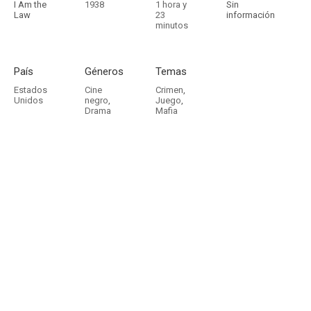
I Am the
1938
1 hora y
Sin
Law
23
información
minutos
País
Géneros
Temas
Estados
Cine
Crimen
,
Unidos
negro
,
Juego
,
Drama
Mafia