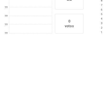
8
7
???
6
5
???
4
0
3
???
votos
2
1
???