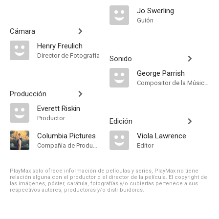
Jo Swerling
Guión
Cámara
Henry Freulich
Director de Fotografía
Sonido
George Parrish
Compositor de la Música Original
Producción
Everett Riskin
Productor
Edición
Columbia Pictures
Viola Lawrence
Compañía de Produccion
Editor
PlayMax solo ofrece información de películas y series, PlayMax no tiene
relación alguna con el productor o el director de la película. El copyright de
las imágenes, póster, carátula, fotografías y/o cubiertas pertenece a sus
respectivos autores, productoras y/o distribuidoras.