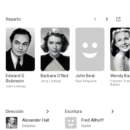
Reparto
Edward G.
Barbara O'Neil
John Beal
Wendy Bar
Robinson
Jerry Lindsay
Paul Ferguson
Frances 'Fran
Ballou
John Lindsay
Dirección
Escritura
Alexander Hall
Fred Allhoff
Director
Guión