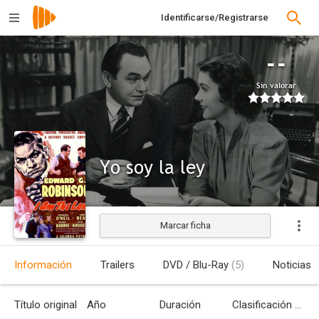
Identificarse/Registrarse
--
Sin valorar
Yo soy la ley
Marcar ficha
Estrenada
Información
Trailers
DVD / Blu-Ray
(5)
Noticias
Título original
Año
Duración
Clasificación por edades