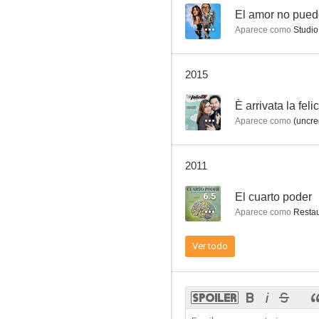
--
El amor no pued
Aparece como
Studio
Atrapa a un ladrón
2015
7.4
--
È arrivata la felic
Aparece como
(uncre
2011
6.5
El cuarto poder
Aparece como
Restau
Gilda
Ver todo
10