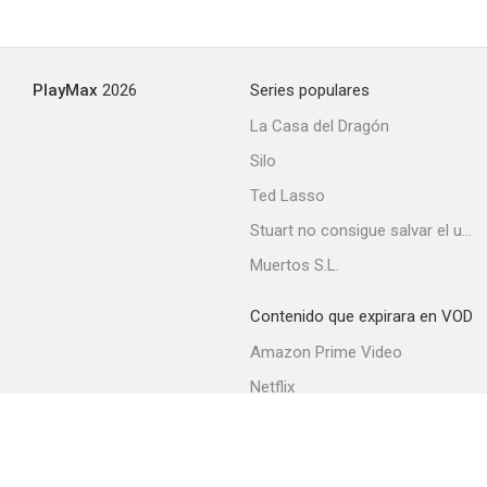
El padre de la novia
PlayMax
2026
Series populares
7.0
La Casa del Dragón
Silo
Ted Lasso
Stuart no consigue salvar el universo
Muertos S.L.
Contenido que expirara en VOD
Mi desconfiada esposa
Amazon Prime Video
7.0
Netflix
Filmin
Movistar+