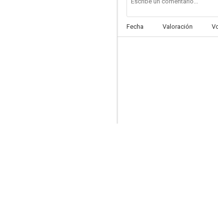
Fecha
Valoración
V
Los tres chiflados
8.3
Un lugar en el sol
8.1