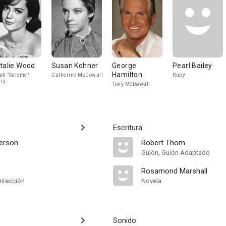
talie Wood
Susan Kohner
George
Pearl Bailey
Hamilton
ah "Salome"
Catherine McDowall
Ruby
is
Tony McDowall
Escritura
erson
Robert Thom
Guión, Guión Adaptado
Rosamond Marshall
Dirección
Novela
Sonido