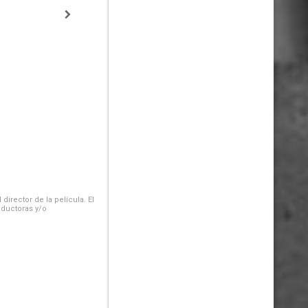
irector de la película. El
oductoras y/o