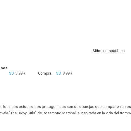
Sitios compatibles
unes
SD
3.99 €
Compra:
SD
8.99 €
de los ricos ociosos. Los protagonistas son dos parejas que comparten un os
vela "The Bixby Girls" de Rosamond Marshall e inspirada en la vida del trompe