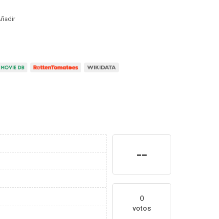
ñadir
--
0
votos