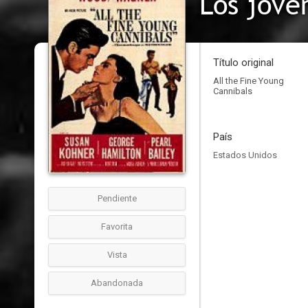
Los jóve
Título original
All the Fine Young
Cannibals
País
Estados Unidos
Pendiente
Favorita
Vista
Abandonada