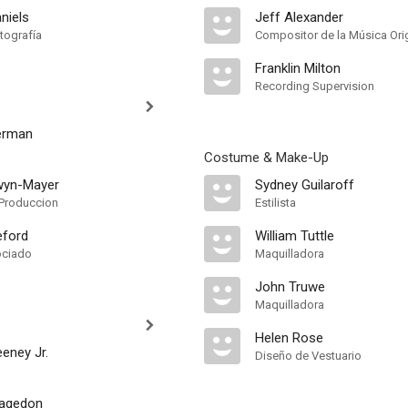
aniels
Jeff Alexander
tografía
Compositor de la Música Orig
Franklin Milton
Recording Supervision
erman
Costume & Make-Up
wyn-Mayer
Sydney Guilaroff
Produccion
Estilista
eford
William Tuttle
ociado
Maquilladora
John Truwe
Maquilladora
Helen Rose
eney Jr.
Diseño de Vestuario
Hagedon