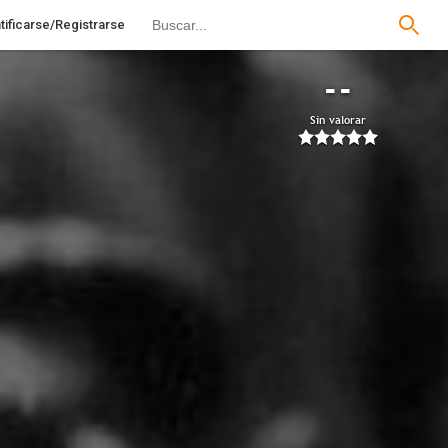
tificarse/Registrarse
--
Sin valorar