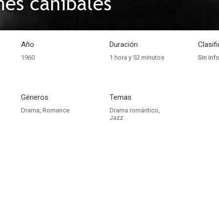
nes caníbales
Año
Duración
Clasif
1960
1 hora y 52 minutos
Sin inf
Géneros
Temas
Drama
,
Romance
Drama romántico
,
Jazz