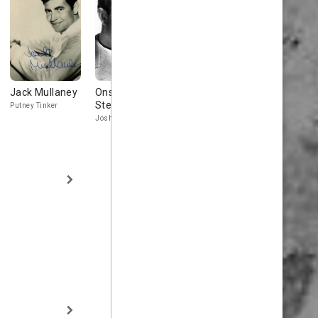
Jack Mullaney
Onslow
Anne Seymour
Virginia Gr
Stevens
Putney Tinker
Mrs. Bixby
Ada Davis
Joshua Davis