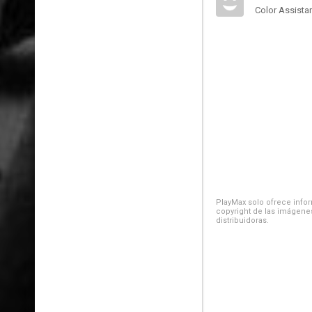
Color Assista
PlayMax solo ofrece inform
copyright de las imágenes
distribuidoras.