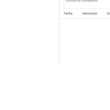
Fecha
Valoración
V
Duelo de pillos
--
Las hijas de Joshua Cabe vuelven
--