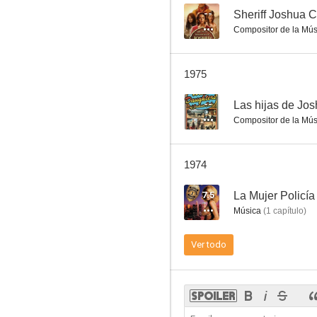
--
Sheriff Joshua C
Compositor de la Mús
El rock de la cárcel (Jailhouse Rock)
1975
6.0
--
Las hijas de Jo
Compositor de la Mús
1974
7.5
La Mujer Policía
Música
(
1
capítulo
)
Empezó con un beso
Ver todo
5.1