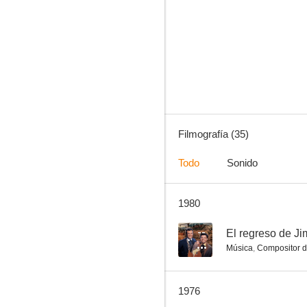
También un sheriff necesita ayuda
7.4
Filmografía (35)
Todo
Sonido
1980
Fort Bravo
6.9
--
El regreso de J
Música
,
Compositor d
1976