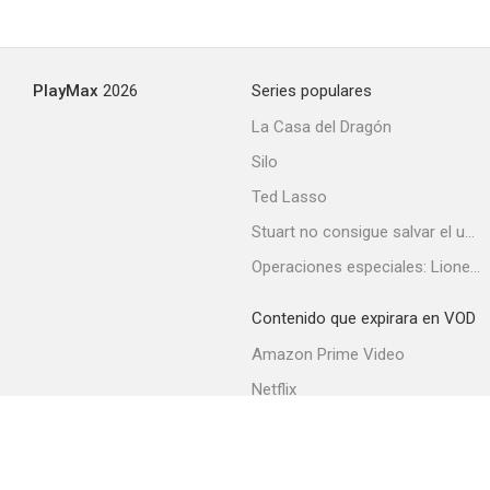
La reina virgen
PlayMax
2026
Series populares
6.9
La Casa del Dragón
Silo
Ted Lasso
Stuart no consigue salvar el universo
Operaciones especiales: Lioness
Contenido que expirara en VOD
El rock de la cárcel (Jailhouse Rock)
Amazon Prime Video
6.7
Netflix
Filmin
Movistar+