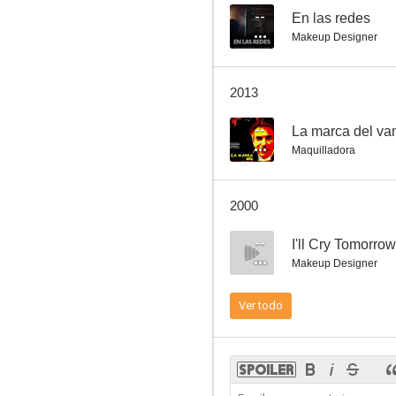
--
En las redes
Makeup Designer
Primos queridos
2013
10
--
La marca del va
Maquilladora
2000
--
I'll Cry Tomorrow
Makeup Designer
El árbol de la vida
Ver todo
9.4