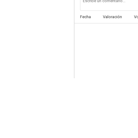
Fecha
Valoración
V
La dimensión desconocida
8.5
Mujeres culpables
8.0