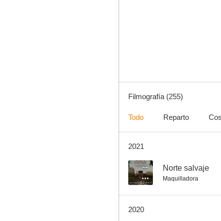
La gata sobre el tejado de zinc
10
Filmografía (255)
Todo
Reparto
Cos
2021
Stay Away, Joe
10
--
Norte salvaje
Maquilladora
2020