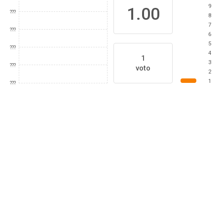
9
1.00
???
8
7
???
6
5
???
4
1
3
???
voto
2
1
???