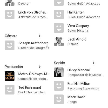
Director
Guión, Guión Adaptado
Erich von Stroheim Jr.
Hal Kanter
Asistente de Dirección
Guión, Guión Adaptado
Vera Caspary
Guión, Historia
Cámara
Jack Arnold
Joseph Ruttenberg
Historia
Director de Fotografía
Sonido
Producción
Henry Mancini
Metro-Goldwyn-Mayer
Compositor de la Música Original, Songs
Compañía de Produccion
Franklin Milton
Ted Richmond
Recording Supervision
Productor Ejecutivo
Mack David
Songs