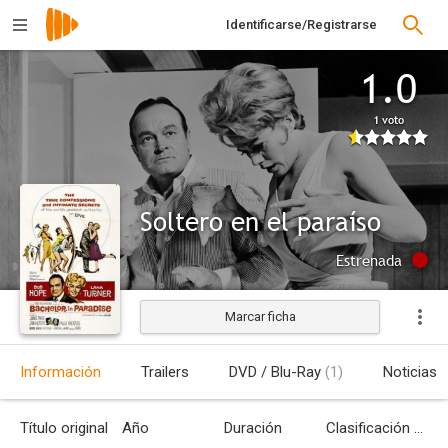
Identificarse/Registrarse
1.0
1 voto
Soltero en el paraíso
Estrenada
Marcar ficha
Información
Trailers
DVD / Blu-Ray
(1)
Noticias
Título original
Año
Duración
Clasificación por edades