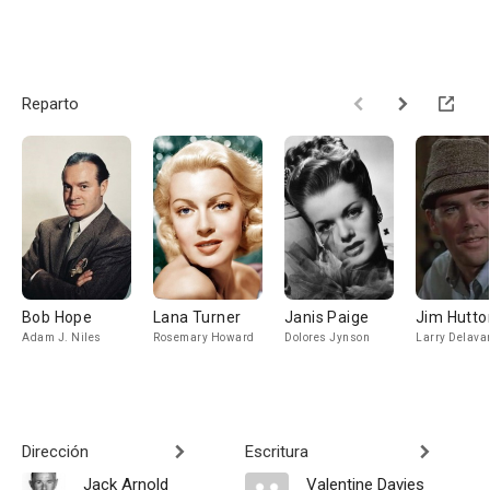
Reparto
Bob Hope
Lana Turner
Janis Paige
Jim Hutto
Adam J. Niles
Rosemary Howard
Dolores Jynson
Larry Delava
Dirección
Escritura
Jack Arnold
Valentine Davies