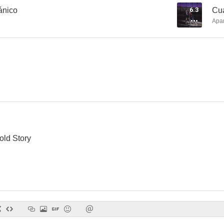
ánico
6.3
Cua
Apa
Vinieron del Espacio (Llegó del más allá)
Monstruos de piedra (The Monolith Monsters)
Una bala si
--
--
old Story
Sex and the Married Woman
The Hardy Boys/Nancy Drew Mysteries
Holmes y
--
--