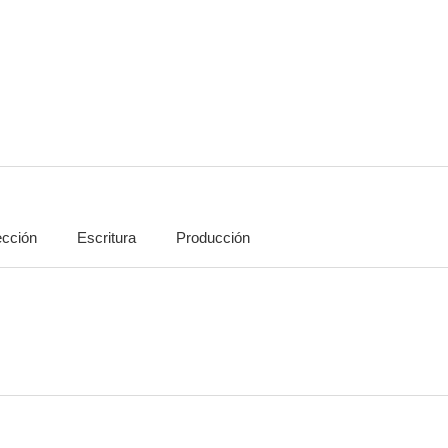
Tarántula
En ruta
McClo
7.2
7.0
ección
Escritura
Producción
Vacaciones en el mar
El regreso del monstruo
4.5
4.0