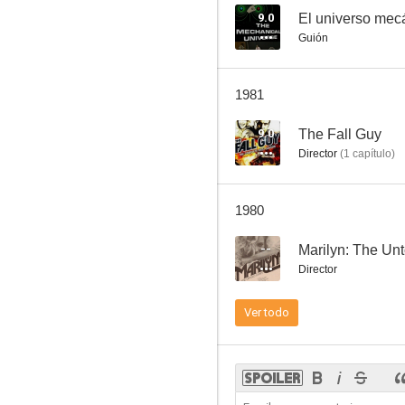
9.0
El universo mec
Guión
Un golpe de gracia
1981
--
9.0
The Fall Guy
Director
(
1
capítulo
)
1980
--
Marilyn: The Unt
Director
Marilyn: The Untold Story
Ver todo
--