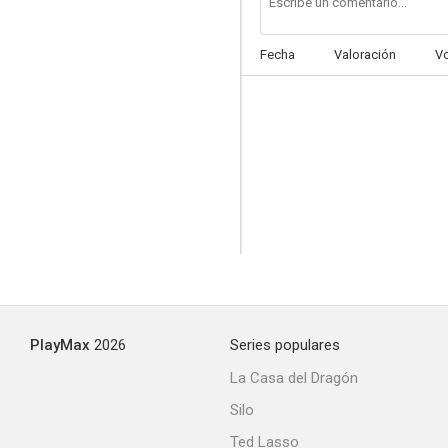
Fecha
Valoración
V
Sex Play
--
PlayMax
2026
Series populares
Make Room for Granddaddy
La Casa del Dragón
--
Silo
Ted Lasso