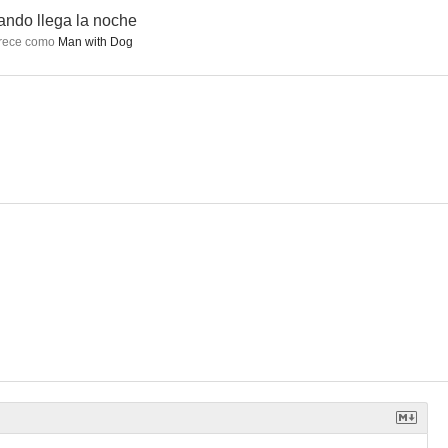
ndo llega la noche
rece como
Man with Dog
n nombre
Soltero en el paraíso
Pros and Cons
--
--
--
 Yoyo
Conspiración en Suiza
Ellery Queen
--
--
--