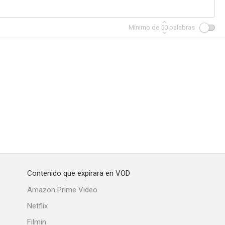
Mínimo de
50
palabras
rail
El mago
Los dos mosqueteros
--
--
--
Contenido que expirara en VOD
mericana
Patrulla juvenil
Ladrón sin destino
Amazon Prime Video
--
--
--
Netflix
Filmin