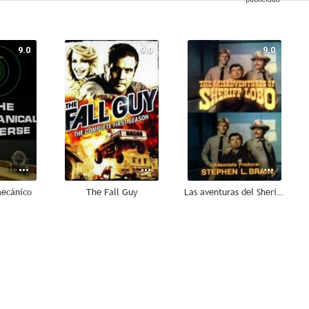
9.0
9.0
9.0
mecánico
The Fall Guy
Las aventuras del Sheriff Lobo
8.0
7.6
7.6