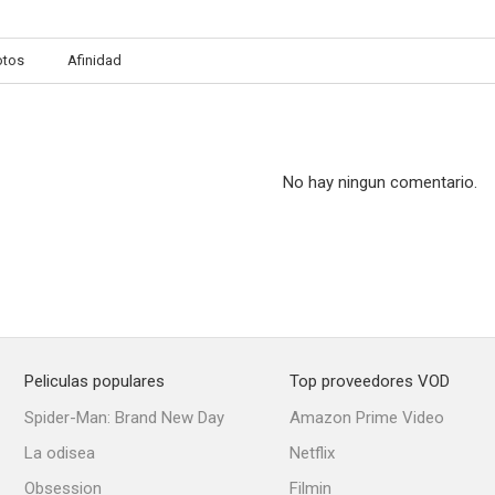
otos
Afinidad
Boss Nigger
Black Eye
Dusty's T
--
--
No hay ningun comentario.
Peliculas populares
Top proveedores VOD
Nanny and the Professor
Hello Down There
Amor a la a
Spider-Man: Brand New Day
Amazon Prime Video
--
--
La odisea
Netflix
Obsession
Filmin