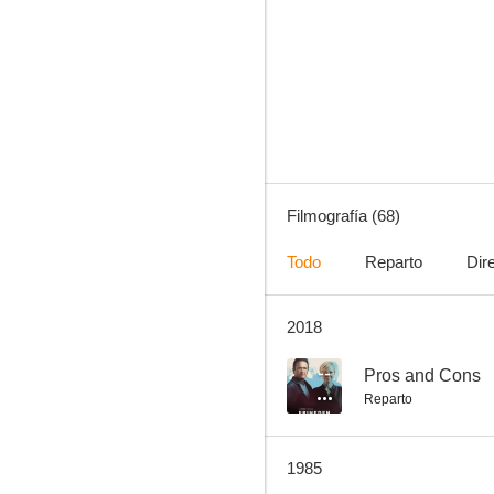
Buck Rogers, aventuras en el siglo 25
7.5
Filmografía (68)
Todo
Reparto
Dir
2018
Perry Mason
6.0
--
Pros and Cons
Reparto
1985