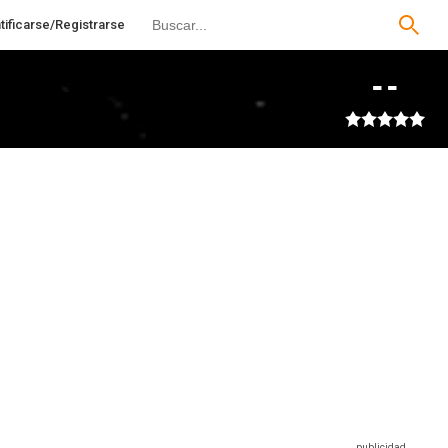
tificarse/Registrarse
--