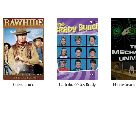
10
9.8
Cuero crudo
La tribu de los Brady
El universo 
8.5
8.0