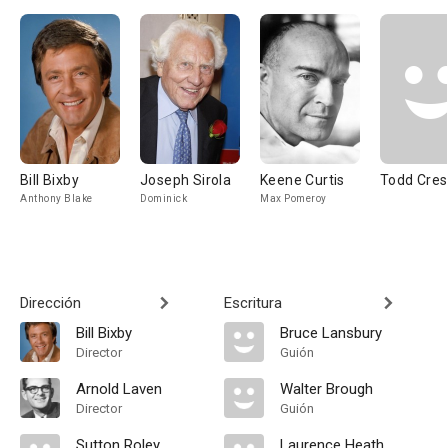
Bill Bixby
Joseph Sirola
Keene Curtis
Todd Cres
Anthony Blake
Dominick
Max Pomeroy
Dirección
Escritura
Bill Bixby
Bruce Lansbury
Director
Guión
Arnold Laven
Walter Brough
Director
Guión
Sutton Roley
Laurence Heath