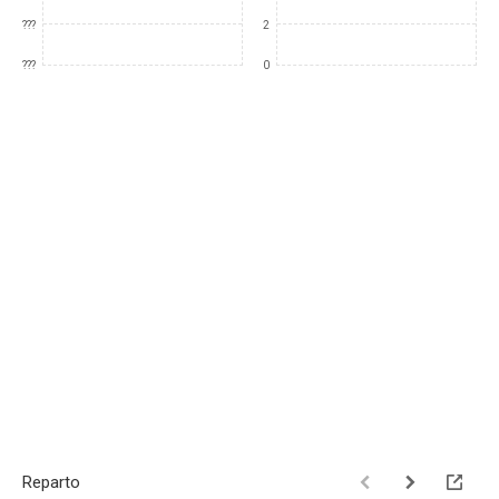
???
2
???
0
Reparto