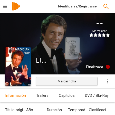
Identificarse/Registrarse
--
Sin valorar
El mago
Finalizada
Marcar ficha
Información
Trailers
Capítulos
DVD / Blu-Ray
Título original
Año
Duración
Temporadas
Clasificación por edades