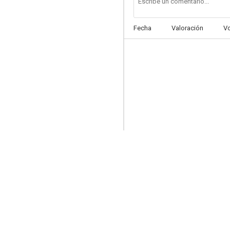
Fecha
Valoración
V
Amor a quemarropa
7.4
Negociador
7.4