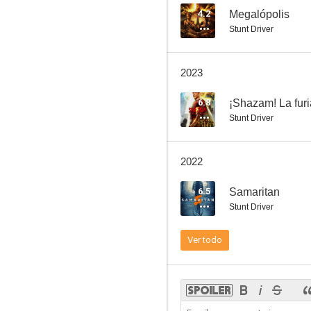
4.2
Megalópolis
Stunt Driver
Jungla de cristal
2023
7.7
6.8
¡Shazam! La furi
Stunt Driver
2022
6.5
Samaritan
Stunt Driver
Día de entrenamiento
Ver todo
7.5