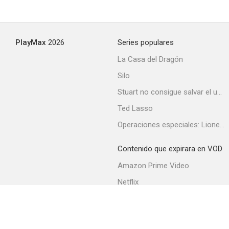
Diablo (A Man Apart)
PlayMax
2026
Series populares
6.0
La Casa del Dragón
Silo
Stuart no consigue salvar el universo
Ted Lasso
Operaciones especiales: Lioness
Contenido que expirara en VOD
Independence Day: Contraataque
Amazon Prime Video
5.2
Netflix
Filmin
Movistar+