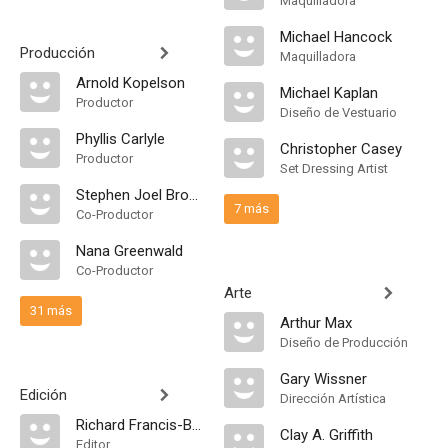
Maquilladora
Michael Hancock
Producción
Maquilladora
Arnold Kopelson
Michael Kaplan
Productor
Diseño de Vestuario
Phyllis Carlyle
Christopher Casey
Productor
Set Dressing Artist
Stephen Joel Brown
7 más
Co-Productor
Nana Greenwald
Co-Productor
Arte
31 más
Arthur Max
Diseño de Producción
Gary Wissner
Edición
Dirección Artística
Richard Francis-Bruce
Clay A. Griffith
Editor