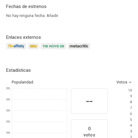
Fechas de estrenos
No hay ninguna fecha.
Añadir
Enlaces externos
Estadísticas
Popularidad
Votos
???
10
9
--
???
8
7
???
6
5
???
4
0
3
???
votos
2