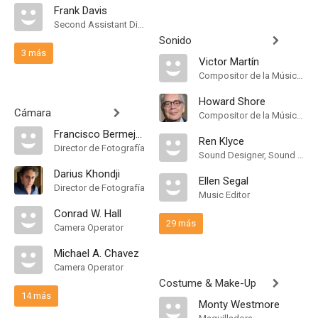
Frank Davis
Second Assistant Director
Sonido
3 más
Victor Martín
Compositor de la Música Original
Howard Shore
Cámara
Compositor de la Música Original
Francisco Bermejo Miranda
Ren Klyce
Director de Fotografía
Sound Designer, Sound Effects Editor
Darius Khondji
Ellen Segal
Director de Fotografía
Music Editor
Conrad W. Hall
29 más
Camera Operator
Michael A. Chavez
Camera Operator
Costume & Make-Up
14 más
Monty Westmore