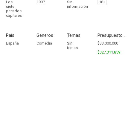
Los
1997
Sin
18+
siete
información
pecados
capitales
País
Géneros
Temas
Presupuesto - Ingresos
España
Comedia
Sin
$33.000.000
temas
-
$327.311.859