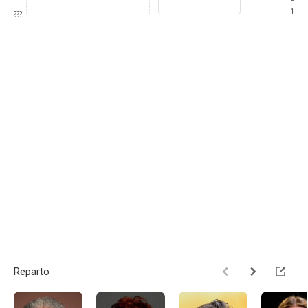
1
???
Reparto