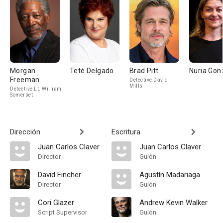
Morgan
Teté Delgado
Brad Pitt
Nuria Gon
Freeman
Detective David
Mills
Detective Lt. William
Somerset
Dirección
Escritura
Juan Carlos Claver
Juan Carlos Claver
Director
Guión
David Fincher
Agustín Madariaga
Director
Guión
Cori Glazer
Andrew Kevin Walker
Script Supervisor
Guión