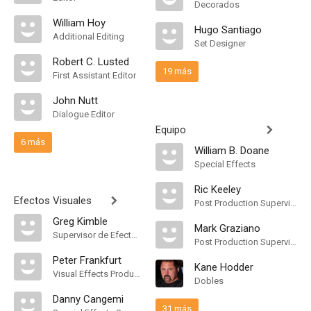
Decorados
William Hoy
Hugo Santiago
Additional Editing
Set Designer
Robert C. Lusted
19 más
First Assistant Editor
John Nutt
Dialogue Editor
Equipo
6 más
William B. Doane
Special Effects
Ric Keeley
Efectos Visuales
Post Production Supervisor
Greg Kimble
Mark Graziano
Supervisor de Efectos Visuales
Post Production Supervisor
Peter Frankfurt
Kane Hodder
Visual Effects Producer
Dobles
Danny Cangemi
31 más