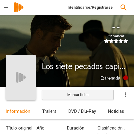
Identificarse/Registrarse
--
Sin valorar
Los siete pecados capitales
Estrenada
Marcar ficha
Información
Trailers
DVD / Blu-Ray
Noticias
Título original
Año
Duración
Clasificación por edades