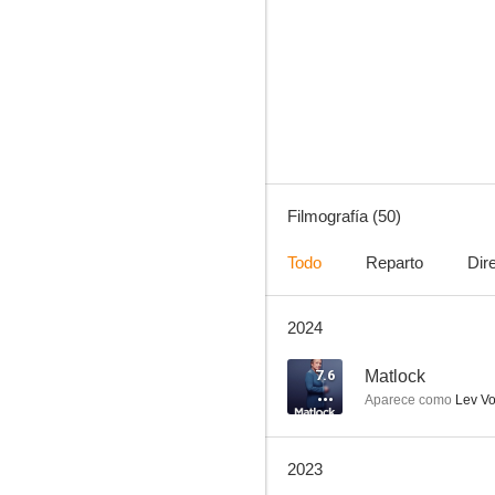
Colgados en Filadelfia
8.3
Filmografía (50)
Todo
Reparto
Dir
2024
Marvel, Agentes de SHIELD
6.4
7.6
Matlock
Aparece como
Lev Vo
2023