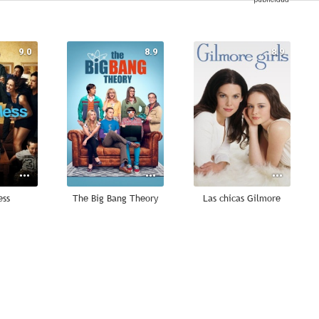
9.0
8.9
8.9
ess
The Big Bang Theory
Las chicas Gilmore
8.6
8.5
8.3