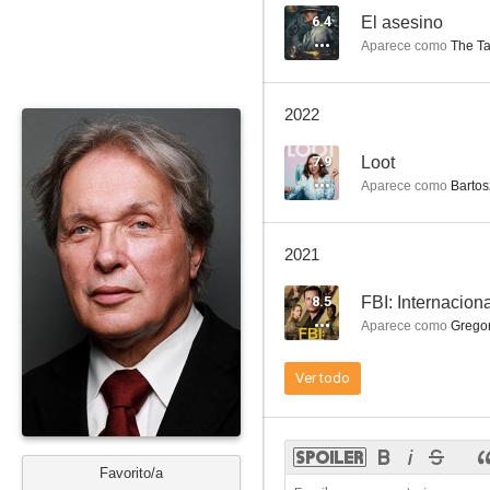
6.4
El asesino
Aparece como
The Ta
El asesino
2022
8.3
7.9
Loot
Aparece como
Bartos
2021
8.5
FBI: Internacion
Aparece como
Gregor
La doctora Quinn
Ver todo
7.6
Favorito/a