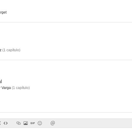
rget
El pacificador
Este chico es un demonio
8.2
8.2
z
(
1
capítulo
)
al
 Varga
(
1
capítulo
)
Acapulco H.E.A.T.
The Unit
Los Thorn
7.5
7.0