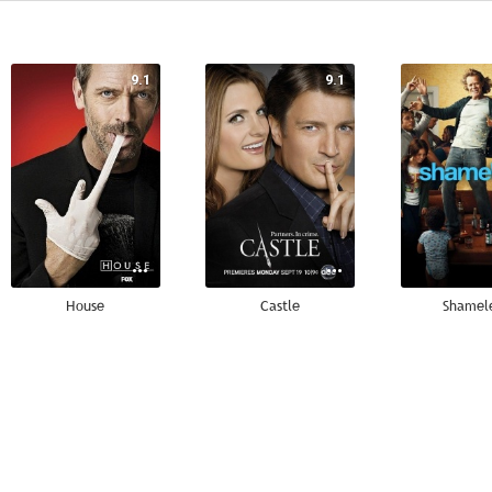
9.1
9.1
House
Castle
Shamel
8.8
8.7