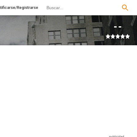
tificarse/Registrarse
--