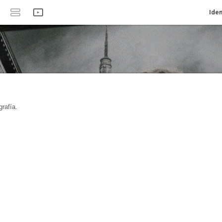
Iden
rafía.