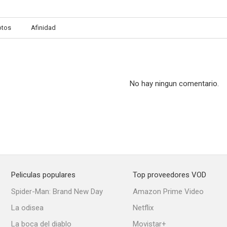
otos
Afinidad
Melrose Place
Babylon 5: A Call to Arms
8 cabe
--
--
No hay ningun comentario.
Peliculas populares
Top proveedores VOD
Strange Angel
The Maiden Danced to Death
Spider-Man: Brand New Day
Amazon Prime Video
--
--
La odisea
Netflix
La boca del diablo
Movistar+