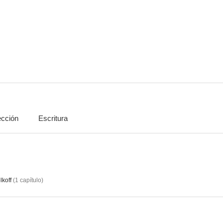
Frasier
24
Monk
8.3
7.5
ección
Escritura
Para toda la humanidad
Ángeles y demonios
Walker Texa
6.2
6.0
lkoff
(
1
capítulo
)