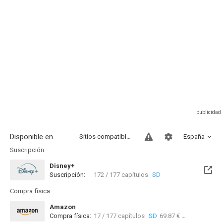
Disponible en...
Sitios compatibles
España
Suscripción
Disney+
Suscripción:
172 / 177 capítulos
SD
Compra física
Amazon
Compra física:
17 / 177 capítulos
SD
69.87 €
36 / 17