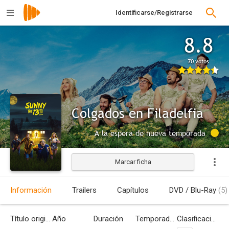
Identificarse/Registrarse
8.8
70 votos
Colgados en Filadelfia
A la espera de nueva temporada
Marcar ficha
Información
Trailers
Capítulos
DVD / Blu-Ray
(5)
Título original
Año
Duración
Temporadas
Clasificación por edades