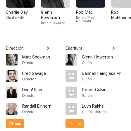
Charlie Day
Glenn
Rob Mac
Rob
Howerton
McElhenn
Charlie Kelly
Ronald 'Mac'
McDonald
Dennis Reynolds
Dirección
Escritura
Matt Shakman
Glenn Howerton
Director
Guión
Fred Savage
Dannah Feinglass Phirman
Director
Guión
Dan Attias
Conor Galvin
Director
Guión
Randall Einhorn
Luvh Rakhe
Director
Guión, Historia
24 más
46 más