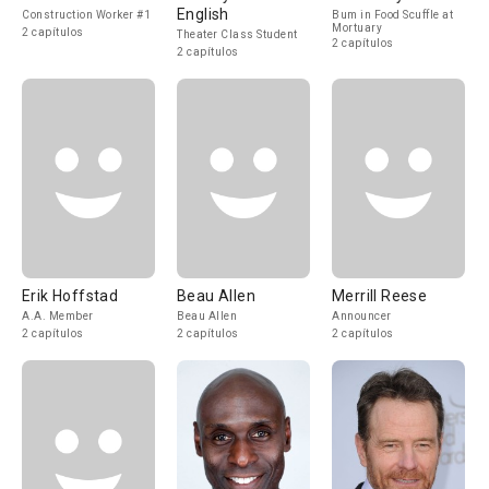
English
Construction Worker #1
Bum in Food Scuffle at
Mortuary
2 capítulos
Theater Class Student
2 capítulos
2 capítulos
Erik Hoffstad
Beau Allen
Merrill Reese
A.A. Member
Beau Allen
Announcer
2 capítulos
2 capítulos
2 capítulos