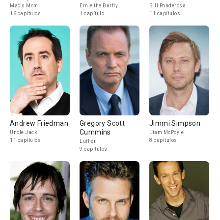
Mac's Mom
Ernie the Barfly
Bill Ponderosa
16 capítulos
1 capítulo
11 capítulos
Andrew Friedman
Gregory Scott
Jimmi Simpson
Cummins
Uncle Jack
Liam McPoyle
11 capítulos
8 capítulos
Luther
9 capítulos