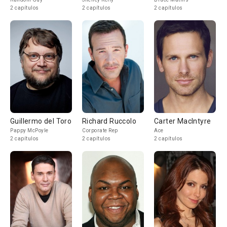
2 capítulos
2 capítulos
2 capítulos
Guillermo del Toro
Richard Ruccolo
Carter MacIntyre
Pappy McPoyle
Corporate Rep
Ace
2 capítulos
2 capítulos
2 capítulos