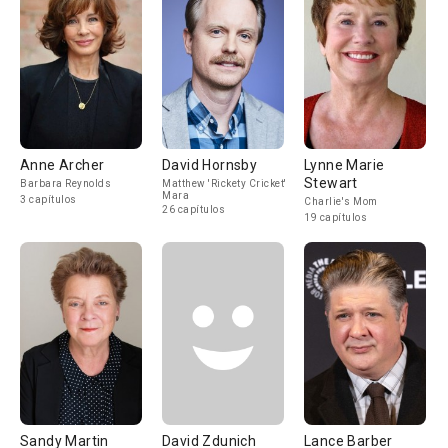
Anne Archer
David Hornsby
Lynne Marie
Stewart
Barbara Reynolds
Matthew 'Rickety Cricket'
Mara
3 capítulos
Charlie's Mom
26 capítulos
19 capítulos
Sandy Martin
David Zdunich
Lance Barber