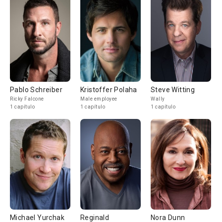
Pablo Schreiber
Kristoffer Polaha
Steve Witting
Ricky Falcone
Male employee
Wally
1 capítulo
1 capítulo
1 capítulo
Michael Yurchak
Reginald
Nora Dunn