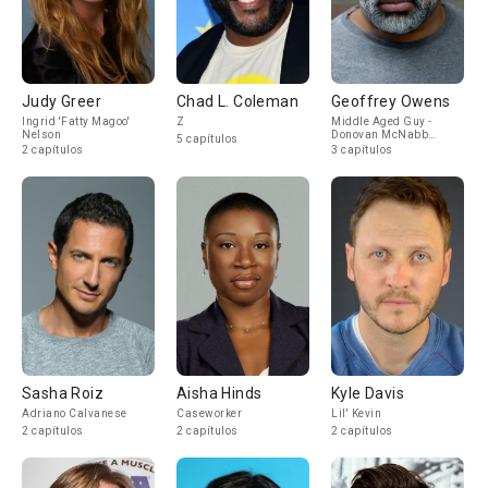
Judy Greer
Chad L. Coleman
Geoffrey Owens
Ingrid 'Fatty Magoo'
Z
Middle Aged Guy -
Nelson
Donovan McNabb
5 capítulos
imposter
2 capítulos
3 capítulos
Sasha Roiz
Aisha Hinds
Kyle Davis
Adriano Calvanese
Caseworker
Lil' Kevin
2 capítulos
2 capítulos
2 capítulos