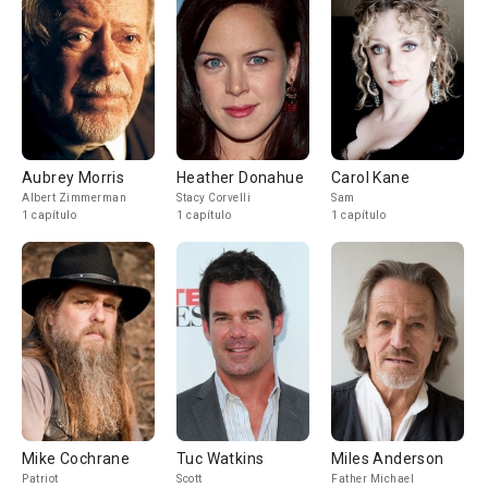
Aubrey Morris
Heather Donahue
Carol Kane
Albert Zimmerman
Stacy Corvelli
Sam
1 capítulo
1 capítulo
1 capítulo
Mike Cochrane
Tuc Watkins
Miles Anderson
Patriot
Scott
Father Michael