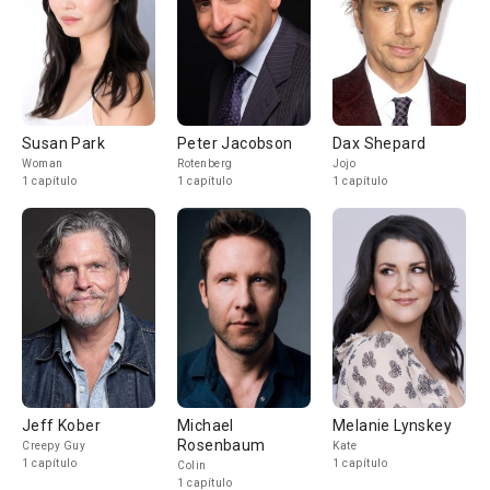
Susan Park
Peter Jacobson
Dax Shepard
Woman
Rotenberg
Jojo
1 capítulo
1 capítulo
1 capítulo
Jeff Kober
Michael
Melanie Lynskey
Rosenbaum
Creepy Guy
Kate
1 capítulo
1 capítulo
Colin
1 capítulo