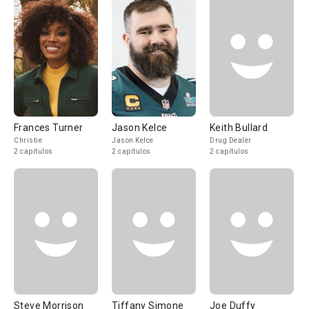
Frances Turner
Jason Kelce
Keith Bullard
Christie
Jason Kelce
Drug Dealer
2 capítulos
2 capítulos
2 capítulos
Steve Morrison
Tiffany Simone
Joe Duffy