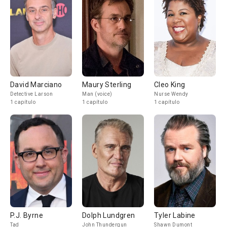
David Marciano
Maury Sterling
Cleo King
Detective Larson
Man (voice)
Nurse Wendy
1 capítulo
1 capítulo
1 capítulo
P.J. Byrne
Dolph Lundgren
Tyler Labine
Tad
John Thundergun
Shawn Dumont