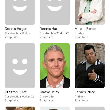
Dennis Hogan
Dennis Hart
Mae LaBorde
Construction Worker
Construction Worker #2
Gladys
2 capítulos
2 capítulos
2 capítulos
Preston Elliot
Chase Utley
James Price
Construction Worker #2
Chase Utley
Anthony
2 capítulos
2 capítulos
2 capítulos