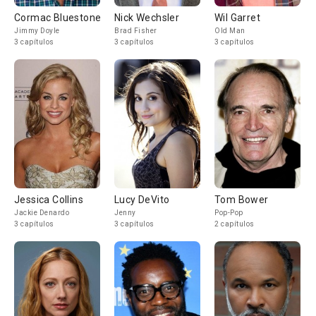
Cormac Bluestone
Nick Wechsler
Wil Garret
Jimmy Doyle
Brad Fisher
Old Man
3 capítulos
3 capítulos
3 capítulos
Jessica Collins
Lucy DeVito
Tom Bower
Jackie Denardo
Jenny
Pop-Pop
3 capítulos
3 capítulos
2 capítulos