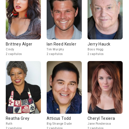
Brittney Alger
Ian Reed Kesler
Jerry Hauck
Cindy
Tim Murphy
Boss Hogg
2 capítulos
2 capítulos
2 capítulos
Reatha Grey
Atticus Todd
Cheryl Texiera
Ruth
Big Strange Dude
Jane Ponderosa
2 capítulos
2 capítulos
2 capítulos