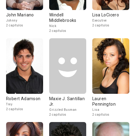
John Mariano
Windell
Lisa LoCicero
Middlebrooks
Johnny
Executive
2 capítulos
2 capítulos
Nick
2 capítulos
Robert Adamson
Maxie J. Santillan
Lauren
Jr.
Pennington
Trey
2 capítulos
Grizzled Busman
Lisa
2 capítulos
2 capítulos