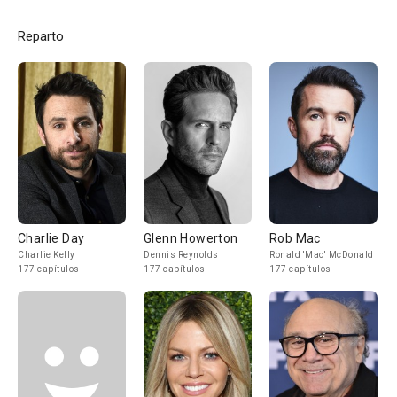
Reparto
Charlie Day
Glenn Howerton
Rob Mac
Charlie Kelly
Dennis Reynolds
Ronald 'Mac' McDonald
177 capítulos
177 capítulos
177 capítulos