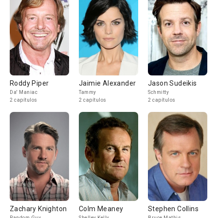
Roddy Piper
Jaimie Alexander
Jason Sudeikis
Da' Maniac
Tammy
Schmitty
2 capítulos
2 capítulos
2 capítulos
Zachary Knighton
Colm Meaney
Stephen Collins
Random Guy
Shelley Kelly
Bruce Mathis