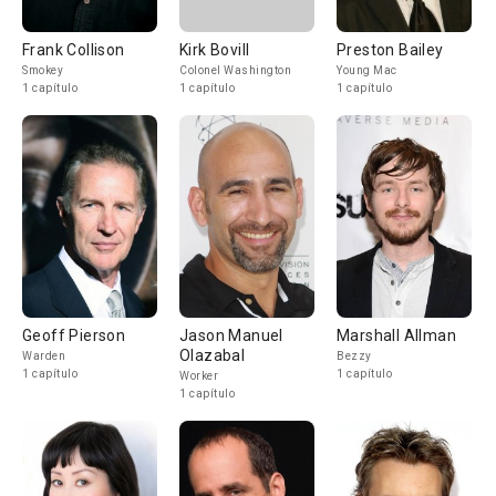
Frank Collison
Kirk Bovill
Preston Bailey
Smokey
Colonel Washington
Young Mac
1 capítulo
1 capítulo
1 capítulo
Geoff Pierson
Jason Manuel
Marshall Allman
Olazabal
Warden
Bezzy
1 capítulo
1 capítulo
Worker
1 capítulo