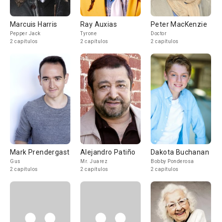
Marcuis Harris
Ray Auxias
Peter MacKenzie
Pepper Jack
Tyrone
Doctor
2 capítulos
2 capítulos
2 capítulos
Mark Prendergast
Alejandro Patiño
Dakota Buchanan
Gus
Mr. Juarez
Bobby Ponderosa
2 capítulos
2 capítulos
2 capítulos