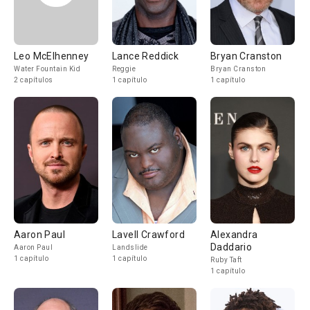
Leo McElhenney
Lance Reddick
Bryan Cranston
Water Fountain Kid
Reggie
Bryan Cranston
2 capítulos
1 capítulo
1 capítulo
Aaron Paul
Lavell Crawford
Alexandra
Daddario
Aaron Paul
Landslide
1 capítulo
1 capítulo
Ruby Taft
1 capítulo