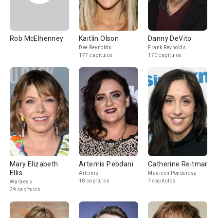
Rob McElhenney
Kaitlin Olson
Danny DeVito
Dee Reynolds
Frank Reynolds
177 capítulos
170 capítulos
Mary Elizabeth
Artemis Pebdani
Catherine Reitman
Ellis
Artemis
Maureen Ponderosa
18 capítulos
7 capítulos
Waitress
39 capítulos