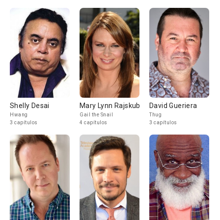
Shelly Desai
Mary Lynn Rajskub
David Gueriera
Hwang
Gail the Snail
Thug
3 capítulos
4 capítulos
3 capítulos