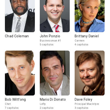
Chad Coleman
John Ponzio
Brittany Daniel
Businessman #1
Carmen
5 capítulos
4 capítulos
Bob Wiltfong
Mario Di Donato
Dave Foley
Chet
Lefty
Principal MacIntyre
7 capítulos
2 capítulos
3 capítulos