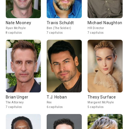
Nate Mooney
Travis Schuldt
Michael Naughton
Ryan McPoyle
Ben (The Soldier)
HR Director
8 capítulos
7 capítulos
7 capítulos
Brian Unger
T.J. Hoban
Thesy Surface
The Attorney
Rex
Margaret McPoyle
7 capítulos
6 capítulos
5 capítulos