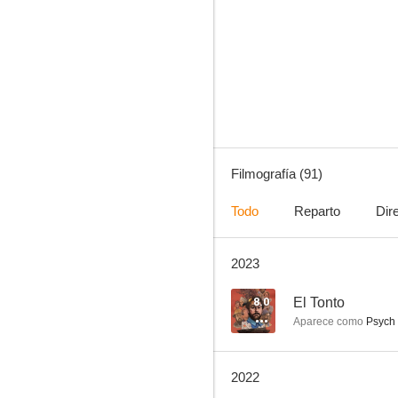
Anatomía de Grey
8.9
Filmografía (91)
Todo
Reparto
Dir
2023
Las chicas Gilmore
8.8
8.0
El Tonto
Aparece como
Psych 
2022