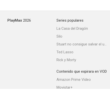
Tom and Huck
PlayMax
2026
Series populares
4.5
La Casa del Dragón
Silo
Stuart no consigue salvar el universo
Ted Lasso
Rick y Morty
Contenido que expirara en VOD
Sin palabras
Amazon Prime Video
--
Movistar+
Netflix
Filmin