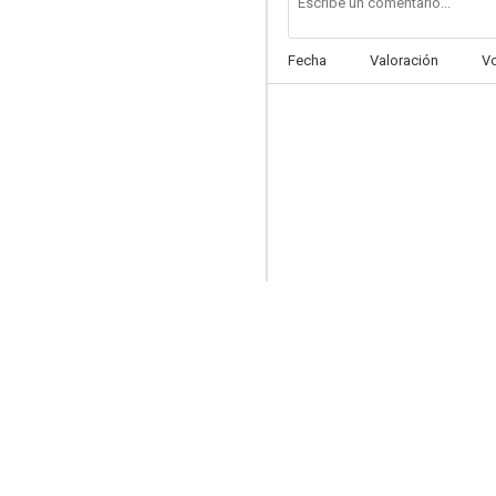
Fecha
Valoración
V
Navy, investigación criminal (NCIS)
8.4
Mad Men
8.3