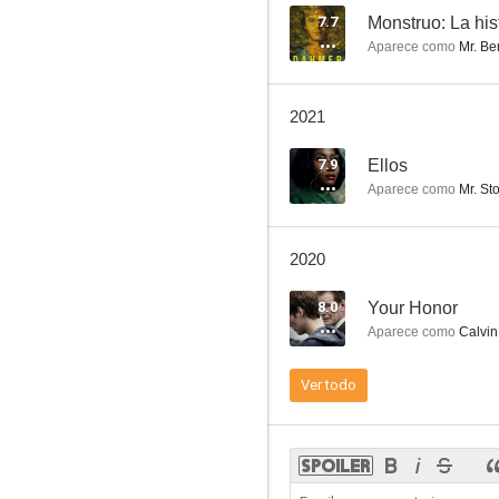
7.7
Monstruo: La his
Aparece como
Mr. Ber
Malcolm
2021
8.7
7.9
Ellos
Aparece como
Mr. Sto
2020
8.0
Your Honor
Aparece como
Calvin
Grace and Frankie
Ver todo
8.6